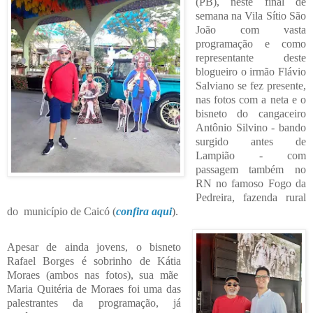
(PB), neste final de
semana na Vila Sítio São
João com vasta
programação e como
representante deste
blogueiro o irmão Flávio
Salviano se fez presente,
nas fotos com a neta e o
bisneto do cangaceiro
Antônio Silvino - bando
surgido antes de
Lampião - com
passagem também no
RN no famoso Fogo da
Pedreira, fazenda rural
do município de Caicó (
confira aqui
).
Apesar de ainda jovens, o bisneto
Rafael Borges é sobrinho de Kátia
Moraes (ambos nas fotos), sua mãe
Maria Quitéria de Moraes foi uma das
palestrantes da programação, já