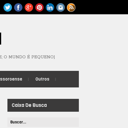
M
E; O MUNDO É PEQUENO]
ossoroense
Outros
Caixa De Busca