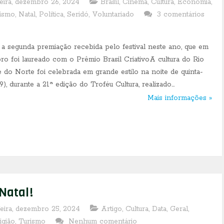
feira, dezembro 26, 2024
Brasil
,
Cinema
,
Cultura
,
Economia
,
lismo
,
Natal
,
Política
,
Seridó
,
Voluntariado
3 comentários
 a segunda premiação recebida pelo festival neste ano, que em
ro foi laureado com o Prêmio Brasil CriativoA cultura do Rio
 do Norte foi celebrada em grande estilo na noite de quinta-
19), durante a 21ª edição do Troféu Cultura, realizado...
Mais informações »
 Natal!
feira, dezembro 25, 2024
Artigo
,
Cultura
,
Data
,
Geral
,
igião
,
Turismo
Nenhum comentário