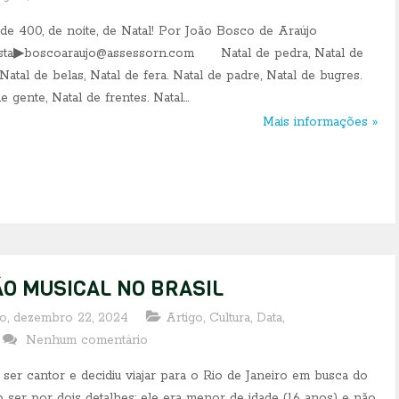
 de 400, de noite, de Natal! Por João Bosco de Araújo
ista▶boscoaraujo@assessorn.com Natal de pedra, Natal de
 Natal de belas, Natal de fera. Natal de padre, Natal de bugres.
e gente, Natal de frentes. Natal...
Mais informações »
O MUSICAL NO BRASIL
o, dezembro 22, 2024
Artigo
,
Cultura
,
Data
,
Nenhum comentário
r cantor e decidiu viajar para o Rio de Janeiro em busca do
o ser por dois detalhes: ele era menor de idade (16 anos) e não