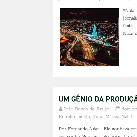
*Natal
Jornal
festas.
Natal d
UM GÊNIO DA PRODUÇÃ
João Bosco de Araujo
doming
Entretenimento
,
Geral
,
Música
,
Natal
Por Fernando Luiz* Ele sonhava em se
seu sonho. Seria um fato normal, a nã