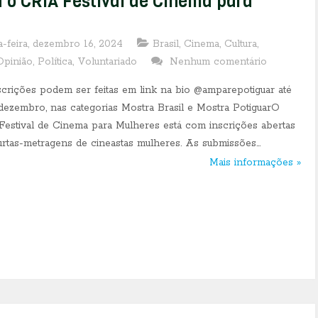
a o CRIA Festival de Cinema para
-feira, dezembro 16, 2024
Brasil
,
Cinema
,
Cultura
,
Opinião
,
Política
,
Voluntariado
Nenhum comentário
crições podem ser feitas em link na bio @amparepotiguar até
dezembro, nas categorias Mostra Brasil e Mostra PotiguarO
estival de Cinema para Mulheres está com inscrições abertas
urtas-metragens de cineastas mulheres. As submissões...
Mais informações »