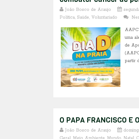
João Bosco de Araujo
segunda
Política
,
Saúde
,
Voluntariado
Ne
AAPCMR
uma al
de Apo
(AAPCM
partir d
O PAPA FRANCISCO E 
João Bosco de Araujo
doming
Geral
,
Meio Ambiente
,
Mundo
,
Natal
,
O