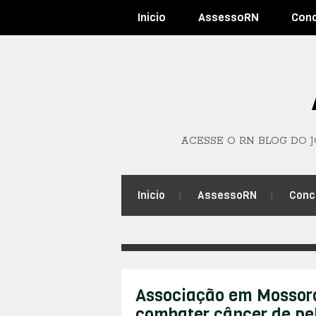
Inicio
AssessoRN
Con
ACESSE O RN BLOG DO 
Inicio
AssessoRN
Conc
Associação em Mossoró
combater câncer de pe