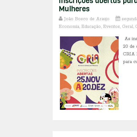
Inscrições abertas par
Mulheres
João Bosco de Araujo
segunda
Economia
,
Educação
,
Eventos
,
Geral
,
As ins
20 de 
CRIA F
para c