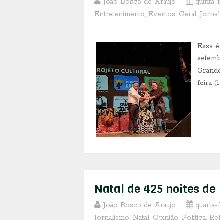
João Bosco de Araujo
quinta-
Entretenimento
,
Eventos
,
Geral
,
Jorna
Essa é
setemb
Grande
feira (
Natal de 425 noites de
João Bosco de Araujo
quarta-
Jornalismo
,
Natal
,
Opinião
,
Política
,
Rel