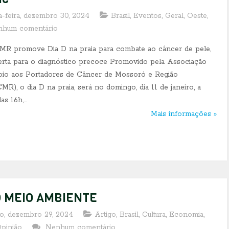
-feira, dezembro 30, 2024
Brasil
,
Eventos
,
Geral
,
Oeste
,
nhum comentário
 promove Dia D na praia para combate ao câncer de pele,
erta para o diagnóstico precoce Promovido pela Associação
io aos Portadores de Câncer de Mossoró e Região
R), o dia D na praia, será no domingo, dia 11 de janeiro, a
as 16h,...
Mais informações »
O MEIO AMBIENTE
o, dezembro 29, 2024
Artigo
,
Brasil
,
Cultura
,
Economia
,
pinião
Nenhum comentário