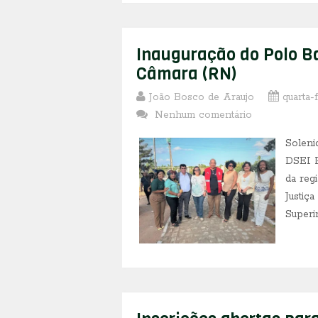
Inauguração do Polo B
Câmara (RN)
João Bosco de Araujo
quarta-
Nenhum comentário
Soleni
DSEI P
da reg
Justiça
Superin