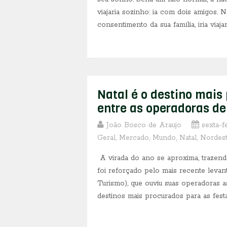
viajaria sozinho: ia com dois amigos. 
consentimento da sua família, iria viaja
Natal é o destino mais 
entre as operadoras de
João Bosco de Araujo
sexta-f
Geral
,
Mercado
,
Mundo
,
Natal
,
Nordes
A virada do ano se aproxima, trazend
foi reforçado pelo mais recente leva
Turismo), que ouviu suas operadoras 
destinos mais procurados para as festas 