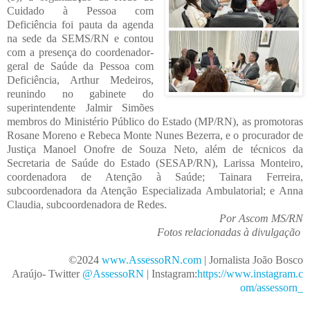
Cuidado à Pessoa com
Deficiência foi pauta da agenda
na sede da SEMS/RN e contou
com a presença do coordenador-
geral de Saúde da Pessoa com
Deficiência, Arthur Medeiros,
reunindo no gabinete do
superintendente Jalmir Simões
membros do Ministério Público do Estado (MP/RN), as promotoras
Rosane Moreno e Rebeca Monte Nunes Bezerra, e o procurador de
Justiça Manoel Onofre de Souza Neto, além de técnicos da
Secretaria de Saúde do Estado (SESAP/RN), Larissa Monteiro,
coordenadora de Atenção à Saúde; Tainara Ferreira,
subcoordenadora da Atenção Especializada Ambulatorial; e Anna
Claudia, subcoordenadora de Redes.
Por Ascom MS/RN
Fotos relacionadas à divulgação
©2024
www.AssessoRN.
c
o
m
| Jornalista João Bosco
Araújo- Twitter
@Assesso
R
N
| Instagram:
https://www.instagram.c
om/assessor
n
_