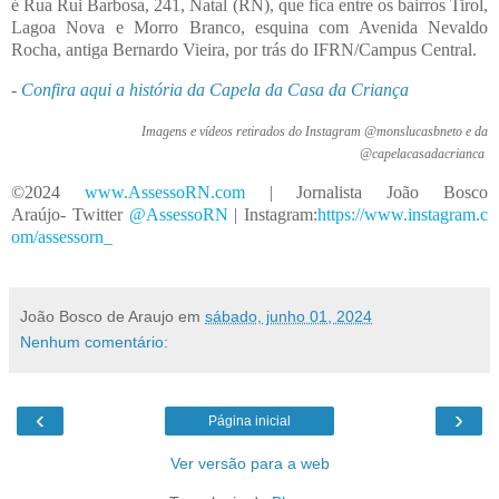
é Rua Rui Barbosa, 241, Natal (RN), que fica entre os bairros Tirol,
Lagoa Nova e Morro Branco, esquina com Avenida Nevaldo
Rocha, antiga Bernardo Vieira, por trás do IFRN/Campus Central.
-
Confira aqui a história da Capela da Casa da Criança
Imagens e vídeos retirados do Instagram @monslucasbneto e da
@capelacasadacrianca
©2024
www.AssessoRN.
c
o
m
| Jornalista João Bosco
Araújo- Twitter
@Assesso
R
N
| Instagram:
https://www.instagram.c
om/assessor
n
_
João Bosco de Araujo
em
sábado, junho 01, 2024
Nenhum comentário:
‹
›
Página inicial
Ver versão para a web