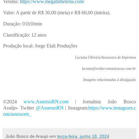
Vendas:
https://www.megabilheteria.com
/
Valor: A partir de R$ 30,00 (meia) e R$ 60,00 (inteira).
Duração: 01h50min
Classificação: 12 anos
Produção local: Jorge Elali Produções
Luciana Oliveira/Assessora de Imprensa
luciana@sollarcomunicacao.com.br
Imagens relacionadas à divulgação
©2024
www.AssessoRN.
c
o
m
| Jornalista João Bosco
Araújo- Twitter
@Assesso
R
N
| Instagram:
https://www.instagram.c
om/assessor
n
_
João Bosco de Araujo
em
terça-feira, junho 18, 2024