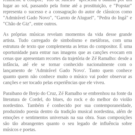
lugar ao sol, passando pela fome até a prostituição, e "Popstar"
representa o sucesso e a consagração do autor de clássicos como
"Admirável Gado Novo", "Garoto de Aluguel", "Pedra do Ingá" e
"Chão de Giz", entre outros.
As próprias músicas revelam momentos da vida desse grande
artista. Tudo carregado de simbolismo e metáforas, com uma
estrutura de texto que complementa as letras do compositor. É uma
oportunidade para entrar nas imagens que as canções evocam em
cenas que apresentam recortes da trajetória de Zé Ramalho: desde a
infância, até ele se tornar conhecido nacionalmente com o
lançamento de 'Admirável Gado Novo'. Tanto quem conhece
quanto quem não conhece muito o músico vai poder observar as
canções e ser tocado pelas experiências que ele viveu.
Paraibano de Brejo do Cruz, Zé Ramalho se embrenhou na fonte da
literatura de Cordel, do blues, do rock e do melhor do violão
nordestino. Também é conhecido por sua contemporaneidade,
produzindo poesia dentro da tradição musical nordestina, além de
emoções e sentimentos universais na sua obra. Suas composições
são tão abrangentes quanto o seu legado de influência sobre
músicos e poetas.