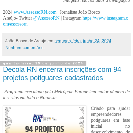
Imagens relacionadas à divulgação
2024
www.AssessoRN.com
| Jornalista João Bosco
Araújo- Twitter
@AssessoRN
| Instagram:
https://www.instagram.c
om/assessorn_
João Bosco de Araujo
em
segunda-feira, junho 24, 2024
Nenhum comentário:
quarta-feira, 19 de junho de 2024
Decola RN encerra inscrições com 94
projetos potiguares cadastrados
Programa executado pelo Metrópole Parque tem maior número de
inscritos em todo o Nordeste
Criado para ajudar
empreendedores
potiguares em fase
inicial no
desenvolvimento de