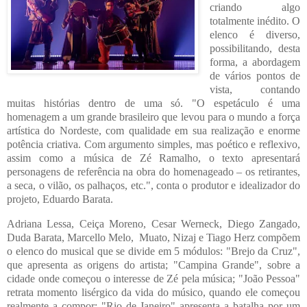
criando algo
totalmente inédito. O
elenco é diverso,
possibilitando, desta
forma, a abordagem
de vários pontos de
vista, contando
muitas histórias dentro de uma só. "O espetáculo é uma
homenagem a um grande brasileiro que levou para o mundo a força
artística do Nordeste, com qualidade em sua realização e enorme
potência criativa. Com argumento simples, mas poético e reflexivo,
assim como a música de Zé Ramalho, o texto apresentará
personagens de referência na obra do homenageado – os retirantes,
a seca, o vilão, os palhaços, etc.", conta o produtor e idealizador do
projeto, Eduardo Barata.
Adriana Lessa, Ceiça Moreno, Cesar Werneck, Diego Zangado,
Duda Barata, Marcello Melo,
Muato, Nizaj e Tiago Herz compõem
o elenco do musical que se divide em 5 módulos: "Brejo da Cruz",
que apresenta as origens do artista; "Campina Grande", sobre a
cidade onde começou o interesse de Zé pela música; "João Pessoa"
retrata momento lisérgico da vida do músico, quando ele começou
realmente a compor; "Rio de Janeiro" apresenta a batalha por um