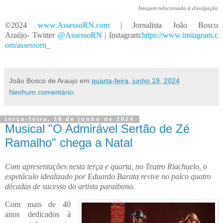
Imagem relacionada à divulgação
©2024
www.AssessoRN.com
| Jornalista João Bosco
Araújo- Twitter
@AssessoRN
| Instagram:
https://www.instagram.c
om/assessorn_
João Bosco de Araujo
em
quarta-feira, junho 19, 2024
Nenhum comentário:
terça-feira, 18 de junho de 2024
Musical "O Admirável Sertão de Zé
Ramalho" chega a Natal
Com apresentações nesta terça e quarta, no Teatro Riachuelo, o
espetáculo idealizado por Eduardo Barata revive no palco quatro
décadas de sucesso do artista paraibano.
Com mais de 40
anos dedicados à