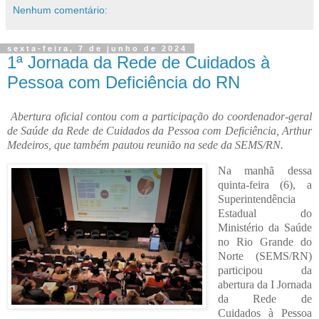
Nenhum comentário:
sexta-feira, 7 de junho de 2024
1ª Jornada da Rede de Cuidados à
Pessoa com Deficiência do RN
Abertura oficial contou com a participação do coordenador-geral
de Saúde da Rede de Cuidados da Pessoa com Deficiência, Arthur
Medeiros, que também pautou reunião na sede da SEMS/RN.
Na manhã dessa
quinta-feira (6), a
Superintendência
Estadual do
Ministério da Saúde
no Rio Grande do
Norte (SEMS/RN)
participou da
abertura da I Jornada
da Rede de
Cuidados à Pessoa