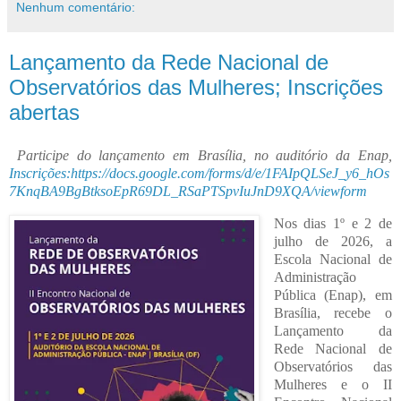
Nenhum comentário:
Lançamento da Rede Nacional de
Observatórios das Mulheres; Inscrições
abertas
Participe do lançamento em Brasília, no auditório da Enap,
Inscrições:
https://docs.google.com/forms/d/e/1FAIpQLSeJ_y6_hOs
7KnqBA9BgBtksoEpR69DL_RSaPTSpvIuJnD9XQA/viewform
Nos dias 1º e 2 de
julho de 2026, a
Escola Nacional de
Administração
Pública (Enap), em
Brasília, recebe o
Lançamento da
Rede Nacional de
Observatórios das
Mulheres e o II