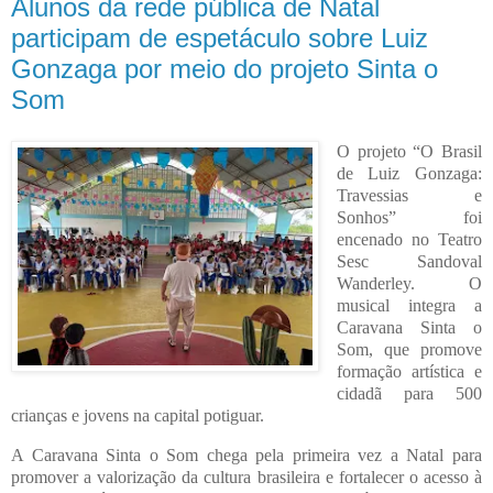
Alunos da rede pública de Natal
participam de espetáculo sobre Luiz
Gonzaga por meio do projeto Sinta o
Som
O projeto “O Brasil
de Luiz Gonzaga:
Travessias e
Sonhos” foi
encenado no Teatro
Sesc Sandoval
Wanderley. O
musical integra a
Caravana Sinta o
Som, que promove
formação artística e
cidadã para 500
crianças e jovens na capital potiguar.
A Caravana Sinta o Som chega pela primeira vez a Natal para
promover a valorização da cultura brasileira e fortalecer o acesso à