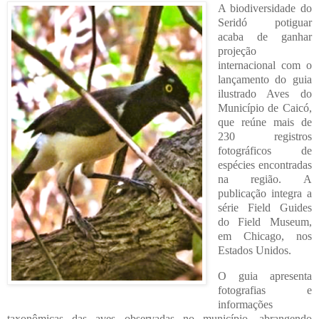
A biodiversidade do
Seridó potiguar
acaba de ganhar
projeção
internacional com o
lançamento do guia
ilustrado Aves do
Município de Caicó,
que reúne mais de
230 registros
fotográficos de
espécies encontradas
na região. A
publicação integra a
série Field Guides
do Field Museum,
em Chicago, nos
Estados Unidos.
O guia apresenta
fotografias e
informações
taxonômicas das aves observadas no município, abrangendo