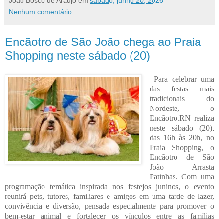
João Bosco de Araujo
em
sábado, junho 20, 2026
Nenhum comentário:
Encãotro de São João chega ao Praia
Shopping neste sábado (20)
Para celebrar uma
das festas mais
tradicionais do
Nordeste, o
Encãotro.RN realiza
neste sábado (20),
das 16h às 20h, no
Praia Shopping, o
Encãotro de São
João – Arrasta
Patinhas. Com uma
programação temática inspirada nos festejos juninos, o evento
reunirá pets, tutores, familiares e amigos em uma tarde de lazer,
convivência e diversão, pensada especialmente para promover o
bem-estar animal e fortalecer os vínculos entre as famílias