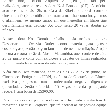
28 de junho, a oficina Arquivos Alienígenas, facilitada pela
realizadora, atriz e pesquisadora Noá Bonoba (CE). A oficina
acontece das 9h às 12h, na Casa da Ribeira, e aborda como o
cinema e a ficção científica moldaram a maneira como imaginamos
o alienígena, ao mesmo tempo em que mergulha em filmes que
desorganizam essa tradição. Ao todo, serão 20 vagas abertas ao
público.
A facilitadora Noá Bonoba trabalha ainda trechos do livro
Despertar, de Octavia Butler, como material para pensar
cosmologias que não exigem familiaridade nem assimilação. A ação
integra a programação da Mostra Macambira, que acontece de 26 a
28 de junho e conta com exibições e debates de filmes realizados
por mulheridades e pessoas dissidentes de gênero.
Além disso, será realizada, entre os dias 22 e 25 de junho, na
Cinemateca Potiguar, no IFRN, a oficina de Operação de Câmera
exclusiva para pessoas trans autodeclaradas negras, indígenas e
quilombolas. Serão oferecidas 15 vagas, e cada participante
receberá uma bolsa de R$300,00.
De caráter teórico e prático, a oficina será facilitada pela diretora de
fotografia Thamise Cerqueira, que irá abordar as funções da equipe