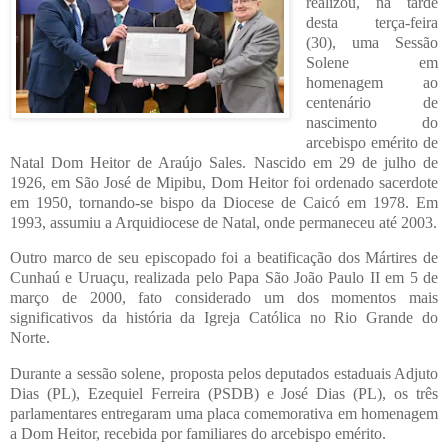
realizou, na tarde
desta terça-feira
(30), uma Sessão
Solene em
homenagem ao
centenário de
nascimento do
arcebispo emérito de
Natal Dom Heitor de Araújo Sales. Nascido em 29 de julho de
1926, em São José de Mipibu, Dom Heitor foi ordenado sacerdote
em 1950, tornando-se bispo da Diocese de Caicó em 1978. Em
1993, assumiu a Arquidiocese de Natal, onde permaneceu até 2003.
Outro marco de seu episcopado foi a beatificação dos Mártires de
Cunhaú e Uruaçu, realizada pelo Papa São João Paulo II em 5 de
março de 2000, fato considerado um dos momentos mais
significativos da história da Igreja Católica no Rio Grande do
Norte.
Durante a sessão solene, proposta pelos deputados estaduais Adjuto
Dias (PL), Ezequiel Ferreira (PSDB) e José Dias (PL), os três
parlamentares entregaram uma placa comemorativa em homenagem
a Dom Heitor, recebida por familiares do arcebispo emérito.