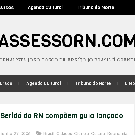
cursos
Agenda Cultural
Tribuna do Norte
ASSESSORN.CO
JORNALISTA JOÃO BOSCO DE ARAÚJO [O BRASIL É GRAND
ursos
Agenda Cultural
Tribuna do Norte
O M
o Seridó do RN compõem guia lançado
 junho 27, 2026
Brasil
,
Cidades
,
Ciência
,
Cultura
,
Economia
,