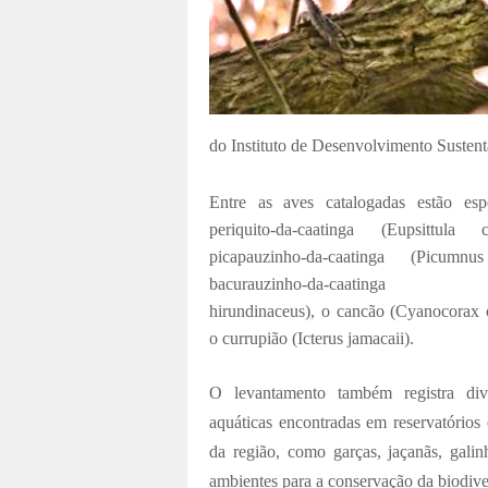
do Instituto de Desenvolvimento Susten
Entre as aves catalogadas estão es
periquito-da-caatinga (Eupsittula
picapauzinho-da-caatinga (Picumn
bacurauzinho-da-caatinga (N
hirundinaceus), o cancão (Cyanocorax
o currupião (Icterus jamacaii).
O levantamento também registra dive
aquáticas encontradas em reservatórios
da região, como garças, jaçanãs, galin
ambientes para a conservação da biodive