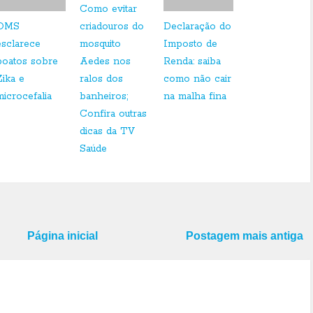
Como evitar
OMS
criadouros do
Declaração do
esclarece
mosquito
Imposto de
boatos sobre
Aedes nos
Renda: saiba
Zika e
ralos dos
como não cair
microcefalia
banheiros;
na malha fina
Confira outras
dicas da TV
Saúde
Página inicial
Postagem mais antiga