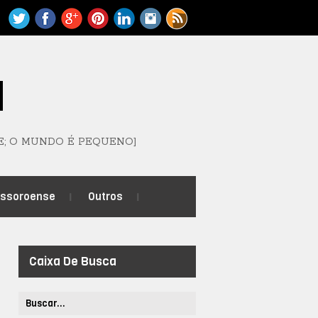
M
E; O MUNDO É PEQUENO]
ossoroense
Outros
Caixa De Busca