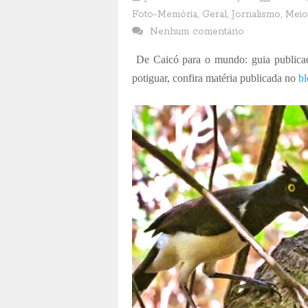
Foto-Memória
,
Geral
,
Jornalismo
,
Meio
Nenhum comentário
De Caicó para o mundo: guia publicad
potiguar, confira matéria publicada no
b