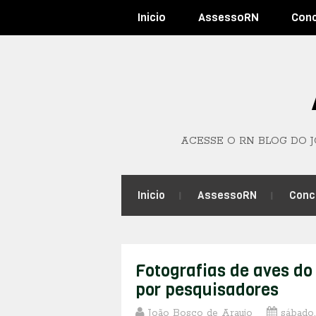
Inicio
AssessoRN
Con
ACESSE O RN BLOG DO 
Inicio
AssessoRN
Conc
Fotografias de aves d
por pesquisadores
João Bosco de Araujo
sábado,