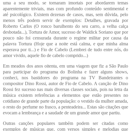
uma a seu modo, se tornaram imortais por abordarem temas
aparentemente triviais, mas com profundo conteúdo sentimental e
até psicológico. Existem dezenas de casos, mas, sem dúvida, pelo
menos três podem servir de exemplos: Detalhes, gravada por
Roberto Carlos (O ronco barulhento do seu carro, a velha calça
desbotada...), Tortura de Amor, sucesso de Waldick Soriano que por
pouco não foi censurada durante o regime militar por causa da
palavra Tortura (Hoje que a noite está calma, e que minha alma
esperava por ti...) e Fio de Cabelo (Lembrei de tudo entre nós, do
amor vivido, aquele fio de cabelo comprido...)
Em meados dos anos oitenta, em uma viagem que fiz a São Paulo
para participar do programa do Bolinha e fazer alguns shows,
conheci, nos bastidores do programa na TV Bandeirantes o
compositor Dino Rossi, autor de Fio de Cabelo. A canção de Dino
Rossi fez sucesso nas mais diversas classes sociais, pois na letra da
música existem referências a elementos que estão presentes no
cotidiano de grande parte da população: o vestido da mulher amada,
o resto do perfume no frasco, a penteadeira... Estas são citações que
evocam a lembrança e a saudade de um grande amor que partiu.
Outras canções populares também podem ser citadas como
exemplos de músicas que, com versos simples e melodias que