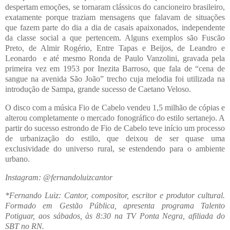
despertam emoções, se tornaram clássicos do cancioneiro brasileiro,
exatamente porque traziam mensagens que falavam de situações
que fazem parte do dia a dia de casais apaixonados, independente
da classe social a que pertencem. Alguns exemplos são Fuscão
Preto, de Almir Rogério, Entre Tapas e Beijos, de Leandro e
Leonardo e até mesmo Ronda de Paulo Vanzolini, gravada pela
primeira vez em 1953 por Inezita Barroso, que fala de “cena de
sangue na avenida São João” trecho cuja melodia foi utilizada na
introdução de Sampa, grande sucesso de Caetano Veloso.
O disco com a música Fio de Cabelo vendeu 1,5 milhão de cópias e
alterou completamente o mercado fonográfico do estilo sertanejo. A
partir do sucesso estrondo de Fio de Cabelo teve início um processo
de urbanização do estilo, que deixou de ser quase uma
exclusividade do universo rural, se estendendo para o ambiente
urbano.
Instagram: @fernandoluizcantor
*Fernando Luiz: Cantor, compositor, escritor e produtor cultural.
Formado em Gestão Pública, apresenta programa Talento
Potiguar, aos sábados, às 8:30 na TV Ponta Negra, afiliada do
SBT no RN.