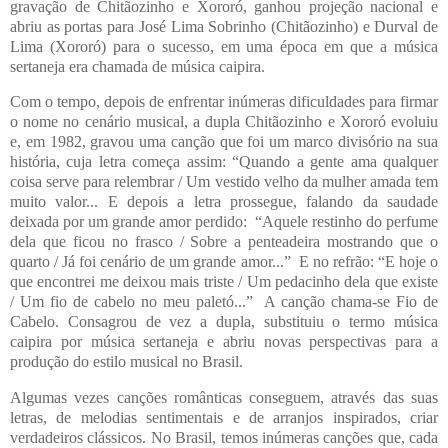
gravação de Chitãozinho e Xororó, ganhou projeção nacional e
abriu as portas para José Lima Sobrinho (Chitãozinho) e Durval de
Lima (Xororó) para o sucesso, em uma época em que a música
sertaneja era chamada de música caipira.
Com o tempo, depois de enfrentar inúmeras dificuldades para firmar
o nome no cenário musical, a dupla Chitãozinho e Xororó evoluiu
e, em 1982, gravou uma canção que foi um marco divisório na sua
história, cuja letra começa assim: “Quando a gente ama qualquer
coisa serve para relembrar / Um vestido velho da mulher amada tem
muito valor... E depois a letra prossegue, falando da saudade
deixada por um grande amor perdido: “Aquele restinho do perfume
dela que ficou no frasco / Sobre a penteadeira mostrando que o
quarto / Já foi cenário de um grande amor...” E no refrão: “E hoje o
que encontrei me deixou mais triste / Um pedacinho dela que existe
/ Um fio de cabelo no meu paletó...” A canção chama-se Fio de
Cabelo. Consagrou de vez a dupla, substituiu o termo música
caipira por música sertaneja e abriu novas perspectivas para a
produção do estilo musical no Brasil.
Algumas vezes canções românticas conseguem, através das suas
letras, de melodias sentimentais e de arranjos inspirados, criar
verdadeiros clássicos. No Brasil, temos inúmeras canções que, cada