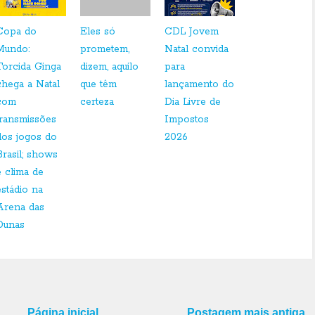
Copa do
Eles só
CDL Jovem
Mundo:
prometem,
Natal convida
Torcida Ginga
dizem, aquilo
para
chega a Natal
que têm
lançamento do
com
certeza
Dia Livre de
transmissões
Impostos
dos jogos do
2026
Brasil; shows
e clima de
estádio na
Arena das
Dunas
Página inicial
Postagem mais antiga