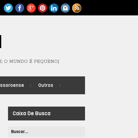
M
E; O MUNDO É PEQUENO]
ossoroense
Outros
Caixa De Busca