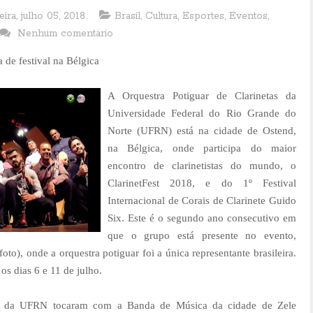
eira, julho 05, 2018
Brasil
,
Cultura
,
Esportes
,
Eventos
,
Nenhum comentário
a de festival na Bélgica
A Orquestra Potiguar de Clarinetas da
Universidade Federal do Rio Grande do
Norte (UFRN) está na cidade de Ostend,
na Bélgica, onde participa do maior
encontro de clarinetistas do mundo, o
ClarinetFest 2018, e do 1º Festival
Internacional de Corais de Clarinete Guido
Six. Este é o segundo ano consecutivo em
que o grupo está presente no evento,
(foto)
, onde a orquestra potiguar foi a única representante brasileira.
os dias 6 e 11 de julho.
cos da UFRN tocaram com a Banda de Música da cidade de Zele