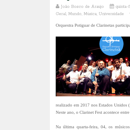
João Bosco de Araujo
quinta-f
Geral
,
Mundo
,
Música
,
Universidade
Orquestra Potiguar de Clarinetas particip
realizado em 2017 nos Estados Unidos
Neste ano, o Clarinet Fest acontece entre 
Na última quarta-feira, 04, os músi