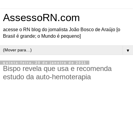
AssessoRN.com
acesse o RN blog do jornalista João Bosco de Araújo [o
Brasil é grande; o Mundo é pequeno]
▼
quinta-feira, 20 de janeiro de 2011
Bispo revela que usa e recomenda
estudo da auto-hemoterapia
--- Ubervalter Coimbra -
D. Aldo Gerna, bispo emérito (aposentado) de São Mateus, no Espírito Santo, faz auto-
hemoterapia há cerca de um ano. Afirmou que, com os resultados obtidos,
está “ótimo”.
Aos cristãos e às pessoas que estejam doentes, recomenda que estudem a técnica, como
afirmou na sexta-feira (14/01/2011). O bispo faz questão de observar outros destaques:
não
faz marketing da auto-hemoterapia. Tampouco usa a auto-hemoterapia
como
uma
iniciativa da Diocese ou sua.