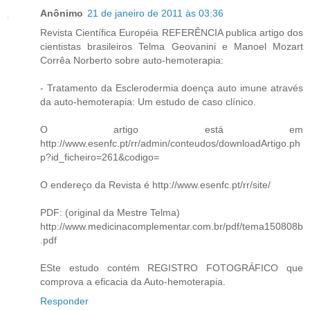
Anônimo
21 de janeiro de 2011 às 03:36
Revista Científica Européia REFERÊNCIA publica artigo dos
cientistas brasileiros Telma Geovanini e Manoel Mozart
Corrêa Norberto sobre auto-hemoterapia:
- Tratamento da Esclerodermia doença auto imune através
da auto-hemoterapia: Um estudo de caso clínico.
O artigo está em
http://www.esenfc.pt/rr/admin/conteudos/downloadArtigo.ph
p?id_ficheiro=261&codigo=
O endereço da Revista é http://www.esenfc.pt/rr/site/
PDF: (original da Mestre Telma)
http://www.medicinacomplementar.com.br/pdf/tema150808b
.pdf
ESte estudo contém REGISTRO FOTOGRÁFICO que
comprova a eficacia da Auto-hemoterapia.
Responder