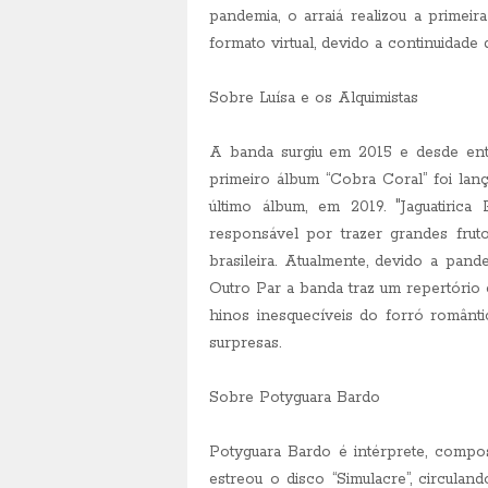
pandemia, o arraiá realizou a primei
formato virtual, devido a continuidade
Sobre Luísa e os Alquimistas
A banda surgiu em 2015 e desde entã
primeiro álbum “Cobra Coral” foi la
último álbum, em 2019. "Jaguatirica
responsável por trazer grandes fru
brasileira. Atualmente, devido a pan
Outro Par a banda traz um repertório c
hinos inesquecíveis do forró românti
surpresas.
Sobre Potyguara Bardo
Potyguara Bardo é intérprete, compos
estreou o disco “Simulacre”, circula