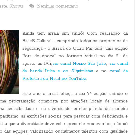
este
,
Shows
Nenhum comentário
Ainda tem arraiá sim sinhô! Com realização da
BaseB Cultural - cumprindo todos os protocolos de
segurança - o Arraiá do Outro Par terá
uma edição
“fora de época” no formato virtual no dia 21 de
agosto, às 19h,
no canal Nosso São João
,
no canal
da banda Luísa e os Alquimistas
e no
canal da
Prefeitura do Natal no YouTube
.
Este ano o arraiá chega a sua 7ª edição, unindo o
uma programação composta por atrações locais de alcance
na acessibilidade e na diversidade, contemplando de maneira
pacitismo, às exclusões sociais para pessoas com deficiência, e
ta que a diversidade deve estar presente nos eventos, não só
 das equipes, valorizando os inúmeros talentos com igualdade