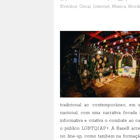
Eventos
,
Geral
,
Internet
,
Música
,
Nord
tradicional ao contemporâneo, em 
nacional, com uma narrativa focada 
informativa e criativa o combate ao ca
o público LGBTQIAP+. A BaseB acredi
no line-up, como também na formação