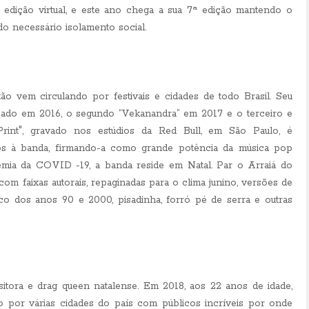
ra edição virtual, e este ano chega a sua 7ª edição mantendo o
 do necessário isolamento social.
o vem circulando por festivais e cidades de todo Brasil. Seu
nçado em 2016, o segundo “Vekanandra” em 2017 e o terceiro e
 Print", gravado nos estúdios da Red Bull, em São Paulo, é
tos à banda, firmando-a como grande potência da música pop
demia da COVID -19, a banda reside em Natal. Par o Arraiá do
om faixas autorais, repaginadas para o clima junino, versões de
co dos anos 90 e 2000, pisadinha, forró pé de serra e outras
itora e drag queen natalense. Em 2018, aos 22 anos de idade,
ndo por várias cidades do país com públicos incríveis por onde