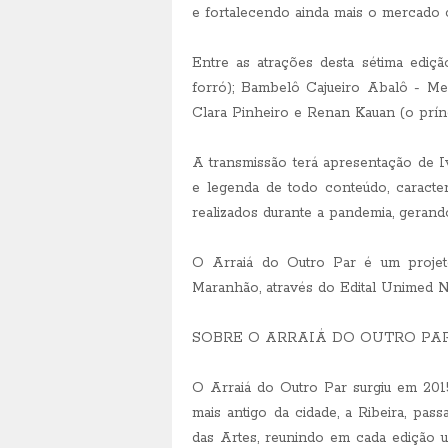
e fortalecendo ainda mais o mercado cu
Entre as atrações desta sétima ediç
forró); Bambelô Cajueiro Abalô - Mes
Clara Pinheiro e Renan Kauan (o prínc
A transmissão terá apresentação de 
e legenda de todo conteúdo, caracterí
realizados durante a pandemia, gerand
O Arraiá do Outro Par é um projeto
Maranhão, através do Edital Unimed Na
SOBRE O ARRAIÁ DO OUTRO PA
O Arraiá do Outro Par surgiu em 201
mais antigo da cidade, a Ribeira, pas
das Artes, reunindo em cada edição