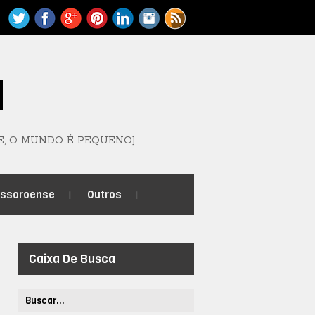
M
E; O MUNDO É PEQUENO]
ossoroense
Outros
Caixa De Busca