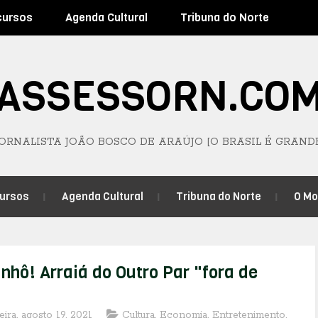
cursos
Agenda Cultural
Tribuna do Norte
ASSESSORN.CO
JORNALISTA JOÃO BOSCO DE ARAÚJO [O BRASIL É GRAND
ursos
Agenda Cultural
Tribuna do Norte
O M
nhô! Arraiá do Outro Par "fora de
eira, agosto 19, 2021
Cultura
,
Economia
,
Entretenimento
,