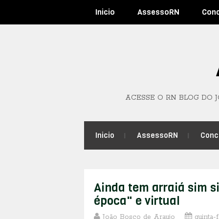
Inicio
AssessoRN
Con
ACESSE O RN BLOG DO 
Inicio
AssessoRN
Conc
Ainda tem arraiá sim si
época" e virtual
João Bosco de Araujo
quinta-f