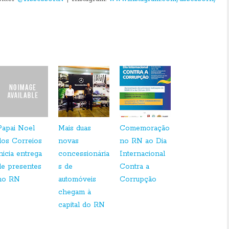
Papai Noel
Mais duas
Comemoração
dos Correios
novas
no RN ao Dia
inicia entrega
concessionária
Internacional
de presentes
s de
Contra a
no RN
automóveis
Corrupção
chegam à
capital do RN