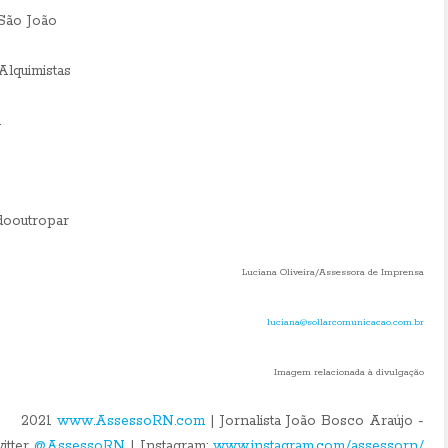
São João
Alquimistas
l
dooutropar
Luciana Oliveira/Assessora de Imprensa
luciana@sollarcomunicacao.com.br
Imagem relacionada à divulgação
2021
www.AssessoRN.co
m
| Jornalista João Bosco Araújo -
itter
@AssessoR
N
| Instagram:
www.instagram.com/assessorn
/