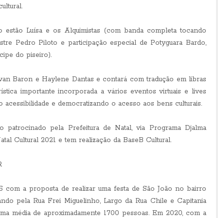
ltural.
ão estão Luísa e os Alquimistas (com banda completa tocando
tre Pedro Piloto e participação especial de Potyguara Bardo,
ipe do piseiro).
Ivan Baron e Haylene Dantas e contará com tradução em libras
stica importante incorporada a vários eventos virtuais e lives
o acessibilidade e democratizando o acesso aos bens culturais.
 patrocinado pela Prefeitura de Natal, via Programa Djalma
tal Cultural 2021 e tem realização da BaseB Cultural.
R
5 com a proposta de realizar uma festa de São João no bairro
sando pela Rua Frei Miguelinho, Largo da Rua Chile e Capitania
 uma média de aproximadamente 1700 pessoas. Em 2020, com a