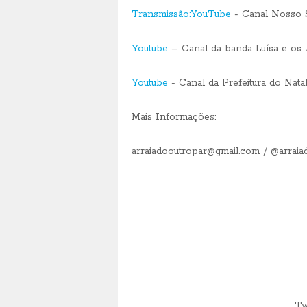
Transmissão:YouTube
- Canal Nosso 
Youtube
– Canal da banda Luísa e os 
Youtube
- Canal da Prefeitura do Nata
Mais Informações:
arraiadooutropar@gmail.com / @arraia
Tw