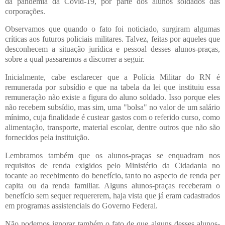
da pandemia da Covid-19, por parte dos alunos soldados das
corporações.
Observamos que quando o fato foi noticiado, surgiram algumas
críticas aos futuros policiais militares. Talvez, feitas por aqueles que
desconhecem a situação jurídica e pessoal desses alunos-praças,
sobre a qual passaremos a discorrer a seguir.
Inicialmente, cabe esclarecer que a Polícia Militar do RN é
remunerada por subsídio e que na tabela da lei que instituiu essa
remuneração não existe a figura do aluno soldado. Isso porque eles
não recebem subsídio, mas sim, uma "bolsa" no valor de um salário
mínimo, cuja finalidade é custear gastos com o referido curso, como
alimentação, transporte, material escolar, dentre outros que não são
fornecidos pela instituição.
Lembramos também que os alunos-praças se enquadram nos
requisitos de renda exigidos pelo Ministério da Cidadania no
tocante ao recebimento do benefício, tanto no aspecto de renda per
capita ou da renda familiar. Alguns alunos-praças receberam o
benefício sem sequer requererem, haja vista que já eram cadastrados
em programas assistenciais do Governo Federal.
Não podemos ignorar também o fato de que alguns desses alunos-