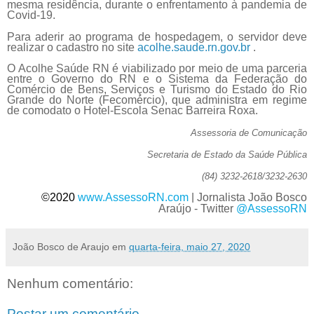
mesma residência, durante o enfrentamento à pandemia de
Covid-19.
Para aderir ao programa de hospedagem, o servidor deve
realizar o cadastro no site
acolhe.saude.rn.gov.br
.
O Acolhe Saúde RN é viabilizado por meio de uma parceria
entre o Governo do RN e o Sistema da Federação do
Comércio de Bens, Serviços e Turismo do Estado do Rio
Grande do Norte (Fecomércio), que administra em regime
de comodato o Hotel-Escola Senac Barreira Roxa.
Assessoria de Comunicação
Secretaria de Estado da Saúde Pública
(84) 3232-2618/3232-2630
©2020
www.AssessoRN.com
|
Jornalista João Bosco
Araújo -
Twitter
@AssessoRN
João Bosco de Araujo
em
quarta-feira, maio 27, 2020
Nenhum comentário:
Postar um comentário