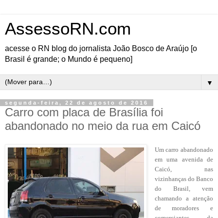
AssessoRN.com
acesse o RN blog do jornalista João Bosco de Araújo [o
Brasil é grande; o Mundo é pequeno]
▼
segunda-feira, 22 de agosto de 2016
Carro com placa de Brasília foi
abandonado no meio da rua em Caicó
Um carro abandonado
em uma avenida de
Caicó, nas
vizinhanças do Banco
do Brasil, vem
chamando a atenção
de moradores e
comerciantes da