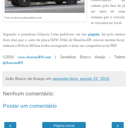
cidade pelo fato de já
ser mais de uma
semana que o veículo
Foto exclusiva glaucialima.com
se encontra no local.
Segundo a jornalista Gláucia Lima publicou em sua
página
, há pelo menos
doze dias que o carro de placa OZW 2944, de Brasília-DF, está no mesmo local,
embora a Polícia Militar tenha averiguado e disse ser competência da PRF.
©2016
www.AssessoRN.com
|
Jornalista Bosco Araújo -
Twitter
@AssessoRN
João Bosco de Araujo
em
segunda-feira, agosto 22, 2016
Nenhum comentário:
Postar um comentário
‹
›
Página inicial