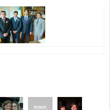
Alberone Neri, esteve no gabinete do deputado Felipe Maia, nesta terça-feira (21).
chieta Fernandes, presidente e vice-presidente da Câmara Municipal, respectivamente,
ssessoria de Imprensa
]