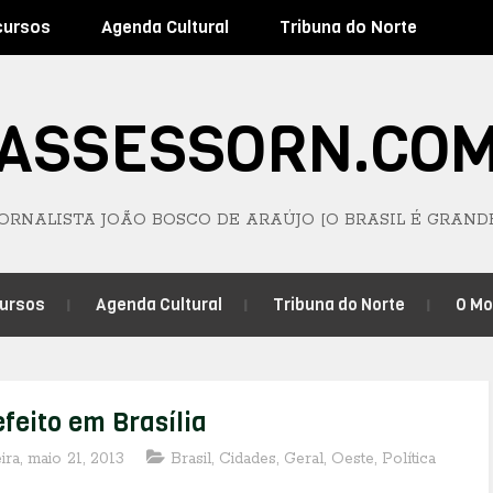
cursos
Agenda Cultural
Tribuna do Norte
ASSESSORN.CO
JORNALISTA JOÃO BOSCO DE ARAÚJO [O BRASIL É GRAND
ursos
Agenda Cultural
Tribuna do Norte
O M
feito em Brasília
eira, maio 21, 2013
Brasil
,
Cidades
,
Geral
,
Oeste
,
Política