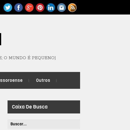
M
E; O MUNDO É PEQUENO]
ossoroense
Outros
Caixa De Busca