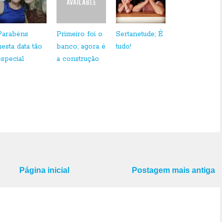
Parabéns
Primeiro foi o
Sertanetude; É
nesta data tão
banco, agora é
tudo!
especial
a construção
Página inicial
Postagem mais antiga