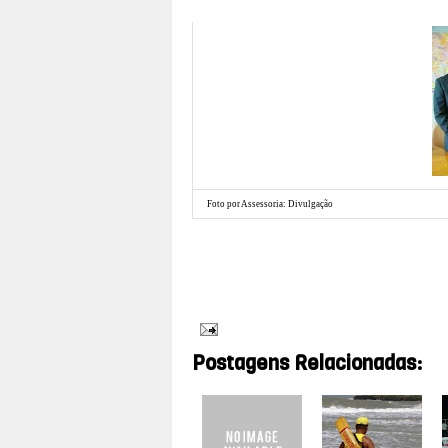
Foto por Assessoria: Divulgação
Em Brasília, o prefeito do município de Encanto, 
Acompanhado pelos vereadores Atevaldo Nazário e An
discutiram sobre o desenvolvimento da cidade. [
por A
Postagens Relacionadas: