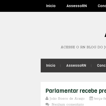
Inicio
AssessoRN
Con
ACESSE O RN BLOG DO 
Inicio
AssessoRN
Conc
Parlamentar recebe pre
João Bosco de Araujo
terça-f
Nenhum comentário