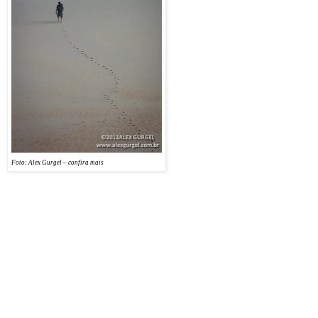
Costa Branca potiguar, onde montanhas
de areias douradas encantam os olhos
privilegiados dos turistas afoitos.
O desjejum foi dentro do ônibus
mesmo. A primeira parada foi na velha
vila de Açu – grafada assim com
cedilha porque toda palavra derivada do
tupi grafa-se sempre com “ç”. Em Açu,
os aphotistas foram recepcionados pelo
premiado fotógrafo Jean Lopes e pelo
Foto: Alex Gurgel – confira mais
secretário de cultura do município,
Gilvan Lopes, que abriu o Sobrado da
Baronesa, casario do século dezoito onde morou a Baronesa de Serra Branca, para receber
a comitiva.
Peixes foram servidos num farto almoço em Porto do Mangue, lugar aprazível de rara
beleza onde pirâmides de sal são vista da cidade e o prefeito é Titico Gomes, que veio
pessoalmente recepcionar os aphotistas. Num barco feito de garrafas pets, os fotógrafos
embarcaram para uma aventura no Rio das Ostras onde o destino era uma praia deserta
com uma duna alva e alta, um bom ângulo pra tirar fotografias.