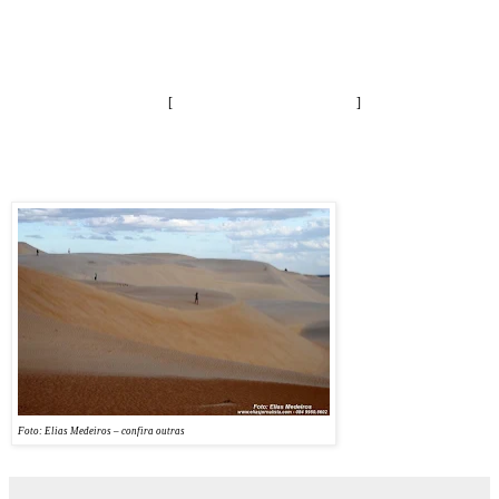
O final da tarde foi premiado com as Dunas do Rosado. Cada fotógrafo foi buscar sua
vereda nas dunas em busca do melhor ângulo. Todos se espalharam pelas dunas até o sol
se findar entre nuvens e morros de areia. A noite caiu rápido. No cominho de volta ficou a
certeza de que as expedições fotográficas são necessárias para encantar a alma com
fotografias de belezas únicas.
[
por Alex Gurgel no
Grande Ponto
]
Veja depoimento e mais fotos com o jornalista Elias Medeiros sobre a Expedição
Fotográfica
.
Foto: Elias Medeiros – confira outras