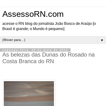
AssessoRN.com
acesse o RN blog do jornalista João Bosco de Araújo [o
Brasil é grande; o Mundo é pequeno]
▼
segunda-feira, 20 de maio de 2013
As belezas das Dunas do Rosado na
Costa Branca do RN
Aventuras fotográficas sem fim nas Dunas do Rosado
Sob o sabor dos ventos agresteiros, a
nave carregada de fotógrafos aphotistas
rasgou a BR 406 nesse domingo
ensolarado, numa Expedição
Fotográfica em busca das Dunas do
Rosado, polo turístico do Litoral da