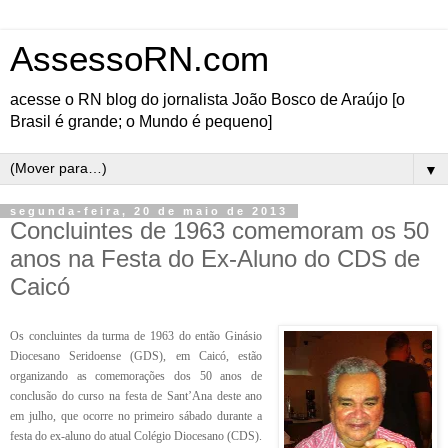
AssessoRN.com
acesse o RN blog do jornalista João Bosco de Araújo [o
Brasil é grande; o Mundo é pequeno]
▼
segunda-feira, 20 de maio de 2013
Concluintes de 1963 comemoram os 50
anos na Festa do Ex-Aluno do CDS de
Caicó
Os concluintes da turma de 1963 do então Ginásio
Diocesano Seridoense (GDS), em Caicó, estão
organizando as comemorações dos 50 anos de
conclusão do curso na festa de Sant’Ana deste ano
em julho, que ocorre no primeiro sábado durante a
festa do ex-aluno do atual Colégio Diocesano (CDS).