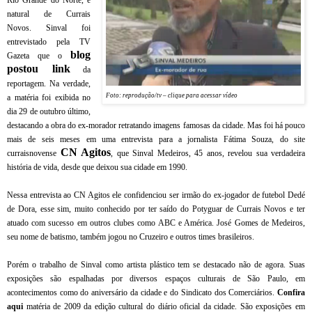
natural de Currais
Novos. Sinval foi
entrevistado pela TV
blog
Gazeta que o
postou link
da
reportagem. Na verdade,
Foto: reprodução/tv – clique para acessar vídeo
a matéria foi exibida no
dia 29 de outubro último,
destacando a obra do ex-morador retratando imagens famosas da cidade. Mas foi há pouco
mais de seis meses em uma entrevista para a jornalista Fátima Souza, do site
CN Agitos
curraisnovense
, que Sinval Medeiros, 45 anos, revelou sua verdadeira
história de vida, desde que deixou sua cidade em 1990.
Nessa entrevista ao CN Agitos ele confidenciou ser irmão do ex-jogador de futebol Dedé
de Dora, esse sim, muito conhecido por ter saído do Potyguar de Currais Novos e ter
atuado com sucesso em outros clubes como ABC e América.
José Gomes de Medeiros,
seu nome de batismo, também jogou no Cruzeiro e outros times brasileiros.
Porém o trabalho de Sinval como artista plástico tem se destacado não de agora. Suas
exposições são espalhadas por diversos espaços culturais de São Paulo, em
acontecimentos como do aniversário da cidade e do Sindicato dos Comerciários.
Confira
aqui
matéria de 2009 da edição cultural do diário oficial da cidade. São exposições em