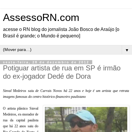
AssessoRN.com
acesse o RN blog do jornalista João Bosco de Araújo [o
Brasil é grande; o Mundo é pequeno]
▼
sexta-feira, 28 de dezembro de 2012
Potiguar artista de rua em SP é irmão
do ex-jogador Dedé de Dora
Sinval Medeiros saiu de Currais Novos há 22 anos e hoje é um artista que retrata
imagens famosas do centro histórico-financeiro paulistano
O artista plástico Sinval
Medeiros, ex-morador de
rua da capital paulista
que há 22 anos saiu do
Rio Grande do Norte, é