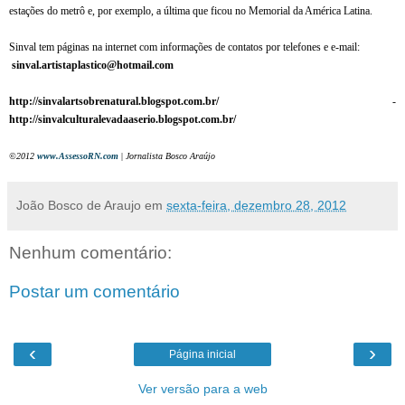
estações do metrô e, por exemplo, a última que ficou no Memorial da América Latina.
Sinval tem páginas na internet com informações de contatos por telefones e e-mail:
sinval.artistaplastico@hotmail.com
http://sinvalartsobrenatural.blogspot.com.br/
-
http://sinvalculturalevadaaserio.blogspot.com.br/
©2012
www.AssessoRN.com
|
Jornalista Bosco Araújo
João Bosco de Araujo
em
sexta-feira, dezembro 28, 2012
Nenhum comentário:
Postar um comentário
‹
›
Página inicial
Ver versão para a web