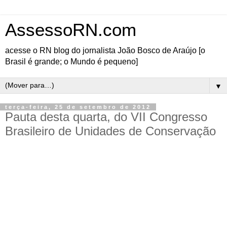
AssessoRN.com
acesse o RN blog do jornalista João Bosco de Araújo [o
Brasil é grande; o Mundo é pequeno]
▼
terça-feira, 25 de setembro de 2012
Pauta desta quarta, do VII Congresso
Brasileiro de Unidades de Conservação
O VII Congresso Brasileiro de Unidades de Conservação apresenta nesta terça (26/09) os
seguintes palestrantes que irão abordar o tema Estratégias e modelos de gestão de Áreas
Protegidas
Painel: 09h00 - 11h00 - Modelos e mecanismos de gestão de áreas protegidas
1)
Modelo de gestão de áreas protegidas do Peru:
Robert S. R. Williams (Sociedad
Zoológica de Francfort, Peru)