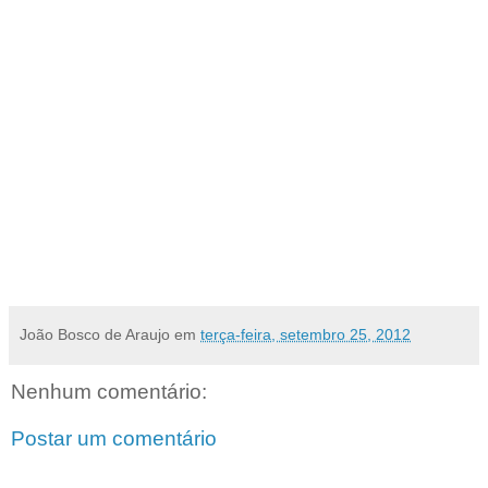
O terceiro dia do VII Congresso Brasileiro de Unidades de Conservação termina às
18h30.
Para mais informações, a partir das 8h30 na sala de imprensa.
Atendimento à Imprensa
VII CBUC – Congresso Brasileiro de Unidades de Conservação
Assessoria de Imprensa – NQM Comunicação
Mônica Santanna – monica@nqm.com.br - (41) 9290-9596
Cleber Femina – cleberfemina@hotmail.com - (84) 9451-3938
Iris Ferrarini – iris@fundacaogrupoboticario.org.br; irisferrarini@yahoo.com.br
João Bosco de Araujo
em
terça-feira, setembro 25, 2012
Nenhum comentário:
Postar um comentário