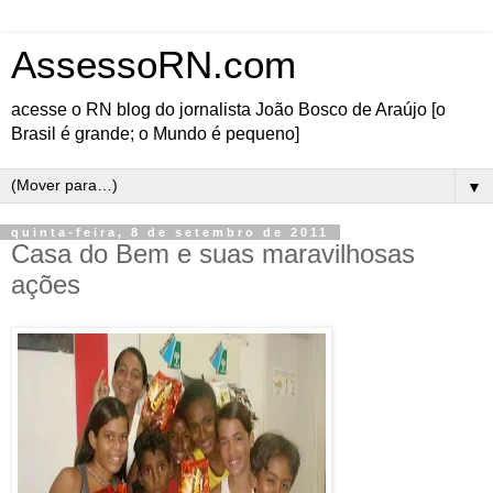
AssessoRN.com
acesse o RN blog do jornalista João Bosco de Araújo [o
Brasil é grande; o Mundo é pequeno]
▼
quinta-feira, 8 de setembro de 2011
Casa do Bem e suas maravilhosas
ações
A alegria constante
da Casa do Bem
ao divulgar as
coisas legais que
acontecem
continua firme e
forte e, abaixo,
passamos a