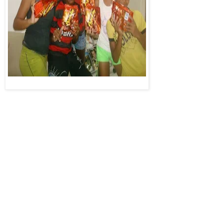
enumerar as
últimas novidades:
- Realizamos no
Aquaria Natal
Hotel, em Ponta
Negra, a última
edição do Hotel do
Foto: divulgação
Bem, com um
grupo de jovens
curtindo piscina, gastronomia, conhecendo o hotel e ficando feliz.
Grato a amiga Andressa, Rodrigo Cruz e ao gerente Rubens Costa.
Foi muito legal.
- Rolou também a despedida da voluntária alemã Michaela
Wilhelm, que passo um mês entre nós e deu aulas de origami, artes
e conheceu de perto nossas ações humanitárias. Grato a amiga
Paula Geórgia Fernandes que a hospedou e a Experimento
Intercâmbio por sempre nos enviar almas boas como Michaela e Pia
Ebeling, que também já se foi.
- Nosso time de futebol da Escolinha de Futebol da Casa do Bem
continua colecionando vitórias. Estamos arrasando nos
campeonatos.