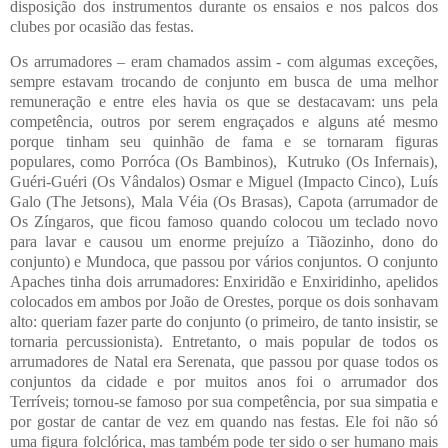
disposição dos instrumentos durante os ensaios e nos palcos dos
clubes por ocasião das festas.
Os arrumadores – eram chamados assim - com algumas exceções,
sempre estavam trocando de conjunto em busca de uma melhor
remuneração e entre eles havia os que se destacavam: uns pela
competência, outros por serem engraçados e alguns até mesmo
porque tinham seu quinhão de fama e se tornaram figuras
populares, como Porróca (Os Bambinos), Kutruko (Os Infernais),
Guéri-Guéri (Os Vândalos) Osmar e Miguel (Impacto Cinco), Luís
Galo (The Jetsons), Mala Véia (Os Brasas), Capota (arrumador de
Os Zíngaros, que ficou famoso quando colocou um teclado novo
para lavar e causou um enorme prejuízo a Tiãozinho, dono do
conjunto) e Mundoca, que passou por vários conjuntos. O conjunto
Apaches tinha dois arrumadores: Enxiridão e Enxiridinho, apelidos
colocados em ambos por João de Orestes, porque os dois sonhavam
alto: queriam fazer parte do conjunto (o primeiro, de tanto insistir, se
tornaria percussionista). Entretanto, o mais popular de todos os
arrumadores de Natal era Serenata, que passou por quase todos os
conjuntos da cidade e por muitos anos foi o arrumador dos
Terríveis; tornou-se famoso por sua competência, por sua simpatia e
por gostar de cantar de vez em quando nas festas. Ele foi não só
uma figura folclórica, mas também pode ter sido o ser humano mais