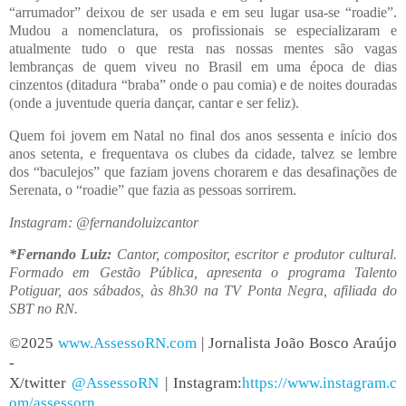
“arrumador” deixou de ser usada e em seu lugar usa-se “roadie”.
Mudou a nomenclatura, os profissionais se especializaram e
atualmente tudo o que resta nas nossas mentes são vagas
lembranças de quem viveu no Brasil em uma época de dias
cinzentos (ditadura “braba” onde o pau comia) e de noites douradas
(onde a juventude queria dançar, cantar e ser feliz).
Quem foi jovem em Natal no final dos anos sessenta e início dos
anos setenta, e frequentava os clubes da cidade, talvez se lembre
dos “baculejos” que faziam jovens chorarem e das desafinações de
Serenata, o “roadie” que fazia as pessoas sorrirem.
Instagram: @fernandoluizcantor
*Fernando Luiz:
Cantor, compositor, escritor e produtor cultural.
Formado em Gestão Pública, apresenta o programa Talento
Potiguar, aos sábados, às 8h30 na TV Ponta Negra, afiliada do
SBT no RN.
©2025
www.AssessoRN.com
| Jornalista João Bosco Araújo
-
X/twitter
@AssessoRN
| Instagram:
https://www.instagram.c
om/assessorn_