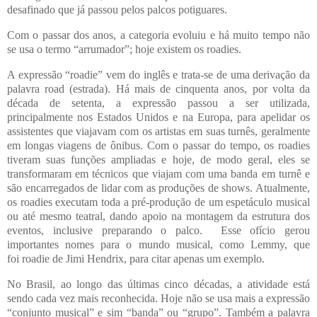
desafinado que já passou pelos palcos potiguares.
Com o passar dos anos, a categoria evoluiu e há muito tempo não
se usa o termo “arrumador”; hoje existem os roadies.
A expressão “roadie” vem do inglês e trata-se de uma derivação da
palavra road (estrada). Há mais de cinquenta anos, por volta da
década de setenta, a expressão passou a ser utilizada,
principalmente nos Estados Unidos e na Europa, para apelidar os
assistentes que viajavam com os artistas em suas turnês, geralmente
em longas viagens de ônibus. Com o passar do tempo, os roadies
tiveram suas funções ampliadas e hoje, de modo geral, eles se
transformaram em técnicos que viajam com uma banda em turnê e
são encarregados de lidar com as produções de shows. Atualmente,
os roadies executam toda a pré-produção de um espetáculo musical
ou até mesmo teatral, dando apoio na montagem da estrutura dos
eventos, inclusive preparando o palco. Esse ofício gerou
importantes nomes para o mundo musical, como Lemmy, que
foi
roadie de Jimi Hendrix, para citar apenas um exemplo.
No Brasil, ao longo das últimas cinco décadas, a atividade está
sendo cada vez mais reconhecida. Hoje não se usa mais a expressão
“conjunto musical” e sim “banda” ou “grupo”. Também a palavra