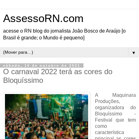
AssessoRN.com
acesse o RN blog do jornalista João Bosco de Araújo [o
Brasil é grande; o Mundo é pequeno]
▼
sábado, 16 de outubro de 2021
O carnaval 2022 terá as cores do
Bloquíssimo
A Maquinara
Produções,
organizadora do
Bloquíssimo -
Festival que tem
como
característica
principal as cores