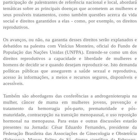
participação de palestrantes de referência nacional e local, abordará
temáticas sobre as principais doenças que acometem as mulheres e
seus possíveis tratamentos, como também questões acerca da vida
social e direitos garantidos a elas - como, por exemplo, os direitos
reprodutivos.
Os avanços, ou não, na garantia desses direitos serão explanados e
debatidos na palestra com Vinícius Monteiro, oficial do Fundo de
População das Nações Unidas (UNFPA). Entende-se como um dos
direitos reprodutivos a capacidade e liberdade de mulheres e
homens de decidir se e quando desejam reproduzir-se. Isto demanda
políticas públicas que assegurem a saúde sexual e reprodutiva,
acesso às informações, a meios e recursos seguros, disponíveis e
acessíveis.
Também são abordagens das conferências a androgenioterapia na
mulher, câncer de mama em mulheres jovens, prevenção e
tratamento da hemorragia pós-parto, prematuridade e pós-
maturidade, contracepção na transição menopausal, o uso reposição
hormonal na menopausa. Para estas e outras discussões estarão
presentes na Jornada: César Eduardo Fernandes, presidente da
Federação Brasileira das Associações de Ginecologia e Obstetrícia
(Febrasgo); Marcos Felipe de Sá, diretor científico da Febrasgo,