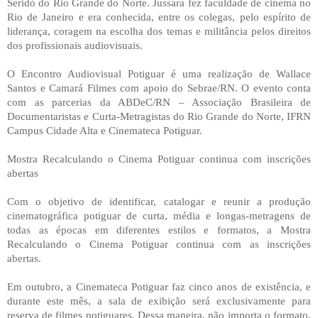
Seridó do Rio Grande do Norte. Jussara fez faculdade de cinema no
Rio de Janeiro e era conhecida, entre os colegas, pelo espírito de
liderança, coragem na escolha dos temas e militância pelos direitos
dos profissionais audiovisuais.
O Encontro Audiovisual Potiguar é uma realização de Wallace
Santos e Camará Filmes com apoio do Sebrae/RN. O evento conta
com as parcerias da ABDeC/RN – Associação Brasileira de
Documentaristas e Curta-Metragistas do Rio Grande do Norte, IFRN
Campus Cidade Alta e Cinemateca Potiguar.
Mostra Recalculando o Cinema Potiguar continua com inscrições
abertas
Com o objetivo de identificar, catalogar e reunir a produção
cinematográfica potiguar de curta, média e longas-metragens de
todas as épocas em diferentes estilos e formatos, a Mostra
Recalculando o Cinema Potiguar continua com as inscrições
abertas.
Em outubro, a Cinemateca Potiguar faz cinco anos de existência, e
durante este mês, a sala de exibição será exclusivamente para
reserva de filmes potiguares. Dessa maneira, não importa o formato,