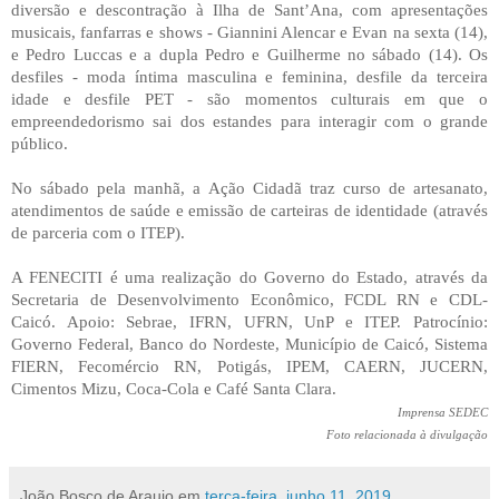
diversão e descontração à Ilha de Sant’Ana, com apresentações
musicais, fanfarras e shows - Giannini Alencar e Evan na sexta (14),
e Pedro Luccas e a dupla Pedro e Guilherme no sábado (14). Os
desfiles - moda íntima masculina e feminina, desfile da terceira
idade e desfile PET - são momentos culturais em que o
empreendedorismo sai dos estandes para interagir com o grande
público.
No sábado pela manhã, a Ação Cidadã traz curso de artesanato,
atendimentos de saúde e emissão de carteiras de identidade (através
de parceria com o ITEP).
A FENECITI é uma realização do Governo do Estado, através da
Secretaria de Desenvolvimento Econômico, FCDL RN e CDL-
Caicó. Apoio: Sebrae, IFRN, UFRN, UnP e ITEP. Patrocínio:
Governo Federal, Banco do Nordeste, Município de Caicó, Sistema
FIERN, Fecomércio RN, Potigás, IPEM, CAERN, JUCERN,
Cimentos Mizu, Coca-Cola e Café Santa Clara.
Imprensa SEDEC
Foto relacionada à divulgação
João Bosco de Araujo
em
terça-feira, junho 11, 2019