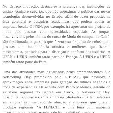
No Espaço Inovação, destaca-se a presença das instituições de
ensino técnico e superior, que irão aproximar o público das novas
tecnologias desenvolvidas no Estado, além de trazer propostas na
área gerencial e pesquisas acadêmicas que podem apoiar as
empresas locais. O IFRN, por exemplo, irá apresentar um projeto de
moda para pessoas com necessidades especiais. As roupas,
desenvolvidas pelos alunos do curso de Moda do campus de Caicó,
são direcionadas a pessoas que fazem uso de bolsa de colostomia,
pessoas com incontinência urinária e mulheres que fizeram
mastectomia, pensadas para a discrição e conforto dos usuários. A
UFRN e UERN também farão parte do Espaço. A UFRN e a UERN
também farão parte da Feira.
Uma das atividades mais aguardadas pelos empreendedores é o
Networking Day, promovido pelo SEBRAE, que promove a
aproximação entre empresas para geração de futuros negócios e
troca de experiências. De acordo com Pedro Medeiros, gerente do
escritório regional do Sebrae em Caicó, o Networking Day,
possibilita negociações entre empresas ofertantes que tem interesse
em ampliar seu mercado de atuação e empresas que buscam
produtos regionais. "A FENECITI é uma feira com ambiente
propício para que isso aconteça de forma efetiva", destaca.