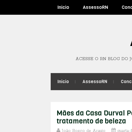
Inicio
AssessoRN
Con
ACESSE O RN BLOG DO 
Inicio
AssessoRN
Conc
Mães da Casa Durval 
tratamento de beleza
João Bosco de Araujo
quarta-