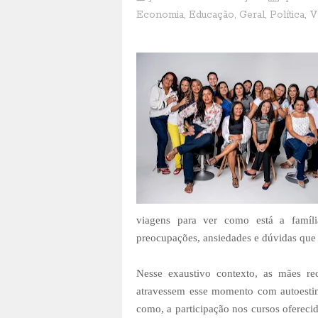
Economia
,
Educação
,
Geral
,
Política
,
V
viagens para ver como está a famíli
preocupações, ansiedades e dúvidas que p
Nesse exaustivo contexto, as mães r
atravessem esse momento com autoesti
como, a participação nos cursos oferecid