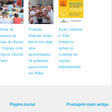
Notas da
Policiais
Ação Infância
semana da
federais doam
e Vida
Casa de Apoio
livros em mais
fortalece
à Criança com
uma
ações no
Câncer Durval
apresentação
combate ao
Paiva
de palestras
câncer
para jovens
infantojuvenil
em Natal
Página inicial
Postagem mais antiga