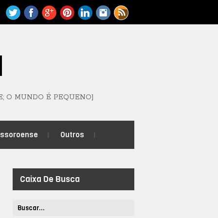
M
E; O MUNDO É PEQUENO]
ossoroense
Outros
Caixa De Busca