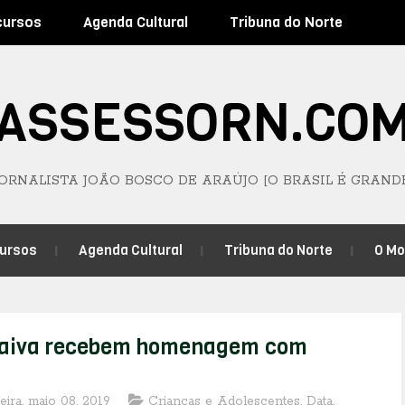
cursos
Agenda Cultural
Tribuna do Norte
ASSESSORN.CO
JORNALISTA JOÃO BOSCO DE ARAÚJO [O BRASIL É GRAND
ursos
Agenda Cultural
Tribuna do Norte
O M
Paiva recebem homenagem com
feira, maio 08, 2019
Crianças e Adolescentes
,
Data
,