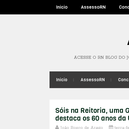
Inicio
AssessoRN
Con
ACESSE O RN BLOG DO 
Inicio
AssessoRN
Conc
Sóis na Reitoria, uma 
destaca os 60 anos da
João Bosco de Araujo
terça-fe