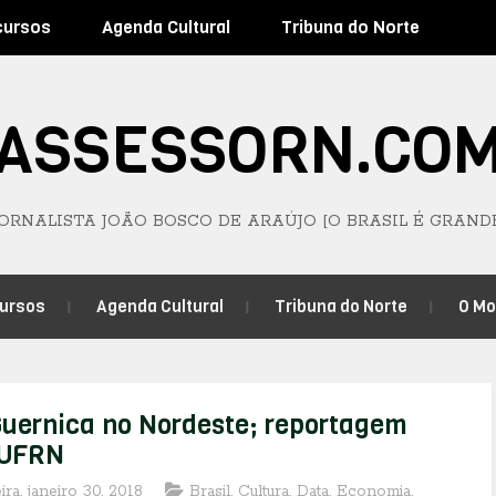
cursos
Agenda Cultural
Tribuna do Norte
ASSESSORN.CO
JORNALISTA JOÃO BOSCO DE ARAÚJO [O BRASIL É GRAND
ursos
Agenda Cultural
Tribuna do Norte
O M
Guernica no Nordeste; reportagem
 UFRN
ira, janeiro 30, 2018
Brasil
,
Cultura
,
Data
,
Economia
,