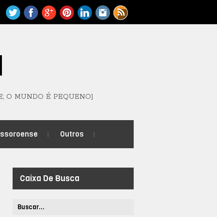
M
E; O MUNDO É PEQUENO]
ossoroense
Outros
Caixa De Busca