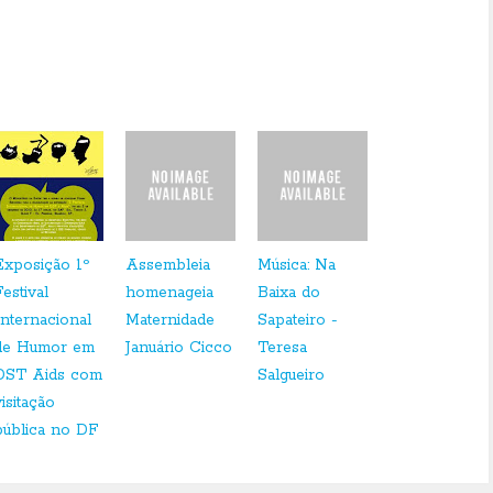
Exposição 1º
Assembleia
Música: Na
Festival
homenageia
Baixa do
Internacional
Maternidade
Sapateiro -
de Humor em
Januário Cicco
Teresa
DST Aids com
Salgueiro
visitação
pública no DF