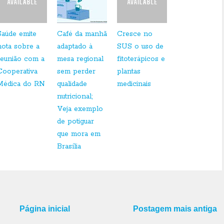
Saúde emite
Café da manhã
Cresce no
nota sobre a
adaptado à
SUS o uso de
reunião com a
mesa regional
fitoterápicos e
Cooperativa
sem perder
plantas
Médica do RN
qualidade
medicinais
nutricional;
Veja exemplo
de potiguar
que mora em
Brasília
Página inicial
Postagem mais antiga