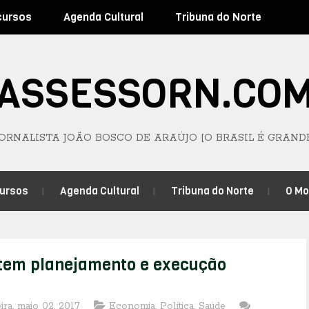
cursos
Agenda Cultural
Tribuna do Norte
ASSESSORN.CO
JORNALISTA JOÃO BOSCO DE ARAÚJO [O BRASIL É GRAND
ursos
Agenda Cultural
Tribuna do Norte
O M
tem planejamento e execução
eira, maio 02, 2017
Economia
,
Política
,
Saúde