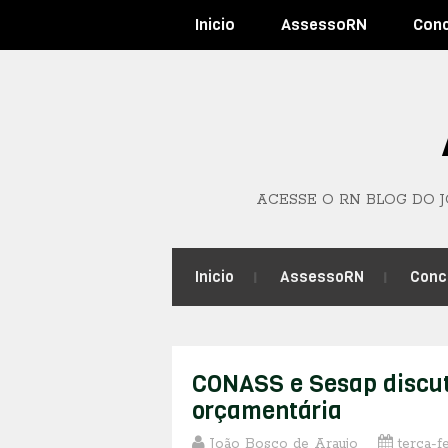
Inicio
AssessoRN
Con
ACESSE O RN BLOG DO 
Inicio
AssessoRN
Conc
CONASS e Sesap discu
orçamentária
João Bosco de Araujo
terça-f