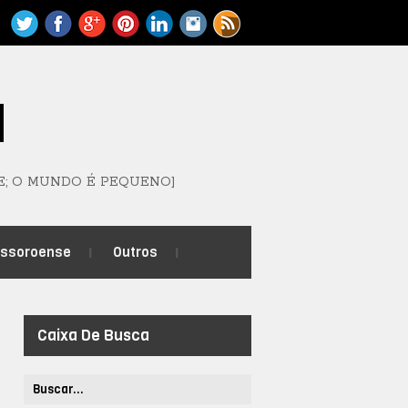
M
E; O MUNDO É PEQUENO]
ossoroense
Outros
Caixa De Busca