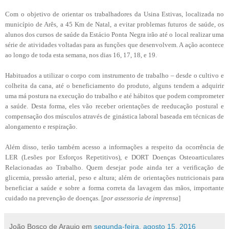
Com o objetivo de orientar os trabalhadores da Usina Estivas, localizada no
município de Arês, a 45 Km de Natal, a evitar problemas futuros de saúde, os
alunos dos cursos de saúde da Estácio Ponta Negra irão até o local realizar uma
série de atividades voltadas para as funções que desenvolvem. A ação acontece
ao longo de toda esta semana, nos dias 16, 17, 18, e 19.
Habituados a utilizar o corpo com instrumento de trabalho – desde o cultivo e
colheita da cana, até o beneficiamento do produto, alguns tendem a adquirir
uma má postura na execução do trabalho e até hábitos que podem comprometer
a saúde. Desta forma, eles vão receber orientações de reeducação postural e
compensação dos músculos através de ginástica laboral baseada em técnicas de
alongamento e respiração.
Além disso, terão também acesso a informações a respeito da ocorrência de
LER (Lesões por Esforços Repetitivos), e DORT Doenças Osteoarticulares
Relacionadas ao Trabalho. Quem desejar pode ainda ter a verificação de
glicemia, pressão arterial, peso e altura; além de orientações nutricionais para
beneficiar a saúde e sobre a forma correta da lavagem das mãos, importante
cuidado na prevenção de doenças. [
por assessoria de imprensa
]
João Bosco de Araujo
em
segunda-feira, agosto 15, 2016