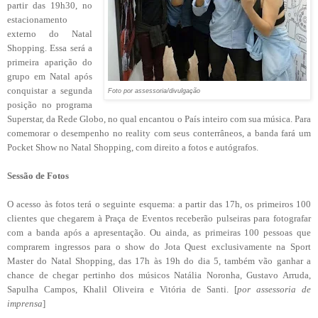
partir das 19h30, no
estacionamento
externo do Natal
Shopping. Essa será a
primeira aparição do
grupo em Natal após
conquistar a segunda
Foto por assessoria/divulgação
posição no programa
Superstar, da Rede Globo, no qual encantou o País inteiro com sua música. Para
comemorar o desempenho no reality com seus conterrâneos, a banda fará um
Pocket Show no Natal Shopping, com direito a fotos e autógrafos.
Sessão de Fotos
O acesso às fotos terá o seguinte esquema: a partir das 17h, os primeiros 100
clientes que chegarem à Praça de Eventos receberão pulseiras para fotografar
com a banda após a apresentação. Ou ainda, as primeiras 100 pessoas que
comprarem ingressos para o show do Jota Quest exclusivamente na Sport
Master do Natal Shopping, das 17h às 19h do dia 5, também vão ganhar a
chance de chegar pertinho dos músicos Natália Noronha, Gustavo Arruda,
Sapulha Campos, Khalil Oliveira e Vitória de Santi. [
por assessoria de
imprensa
]