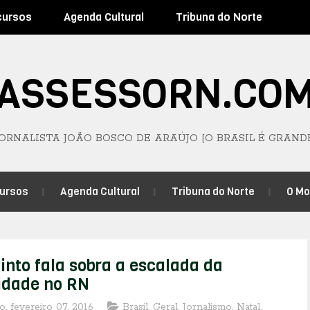
cursos
Agenda Cultural
Tribuna do Norte
ASSESSORN.CO
JORNALISTA JOÃO BOSCO DE ARAÚJO [O BRASIL É GRAND
ursos
Agenda Cultural
Tribuna do Norte
O M
into fala sobra a escalada da
lidade no RN
, fevereiro 07, 2016
Brasil
,
Geral
,
Jornalismo
,
Natal
,