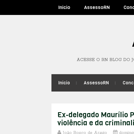
Inicio
AssessoRN
Con
ACESSE O RN BLOG DO 
Inicio
AssessoRN
Conc
Ex-delegado Maurílio P
violência e da crimina
João Bosco de Araujo
domingo