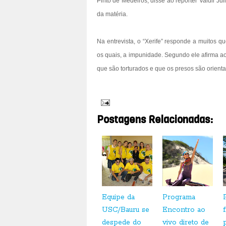
Pinto de Medeiros, disse ao repórter Valdir Jul
da matéria.
Na entrevista, o “Xerife” responde a muitos q
os quais, a impunidade. Segundo ele afirma ao
que são torturados e que os presos são orien
Postagens Relacionadas:
Equipe da
Programa
USC/Bauru se
Encontro ao
despede do
vivo direto de