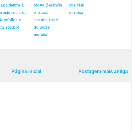
candidatura à
Nova Zelândia
que têm
presidência da
e Brasil
certeza
República é
assume topo
um sonho!
do surfe
mundial
Página inicial
Postagem mais antiga