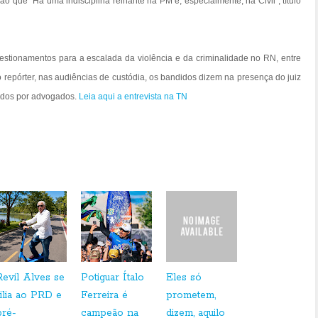
ião que “Há uma indisciplina reinante na PM e, especialmente, na Civil”, título
uestionamentos para a escalada da violência e da criminalidade no RN, entre
 repórter, nas audiências de custódia, os bandidos dizem na presença do juiz
tados por advogados.
Leia
aqui a entrevista
na TN
Revil Alves se
Potiguar Ítalo
Eles só
filia ao PRD e
Ferreira é
prometem,
pré-
campeão na
dizem, aquilo