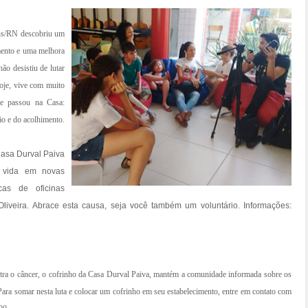
ins/RN descobriu um
mento e uma melhora
ão desistiu de lutar
Hoje, vive com muito
e passou na Casa:
ão e do acolhimento.
asa Durval Paiva
 vida em novas
icas de oficinas
o Oliveira. Abrace esta causa, seja você também um voluntário. Informações:
ntra o câncer, o cofrinho da Casa Durval Paiva, mantém a comunidade informada sobre os
. Para somar nesta luta e colocar um cofrinho em seu estabelecimento, entre em contato com