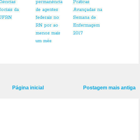
Ciências
permanência
Práticas
Sociais da
de agentes
Avançadas na
UFRN
federais no
Semana de
RN por ao
Enfermagem
menos mais
2017
um mês
Página inicial
Postagem mais antiga