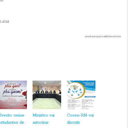
00.
22-4544
sandracerqueira@hotmail.com
Evento reúne
Ministro vai
Coren-RN vai
estudantes de
autorizar
discutir