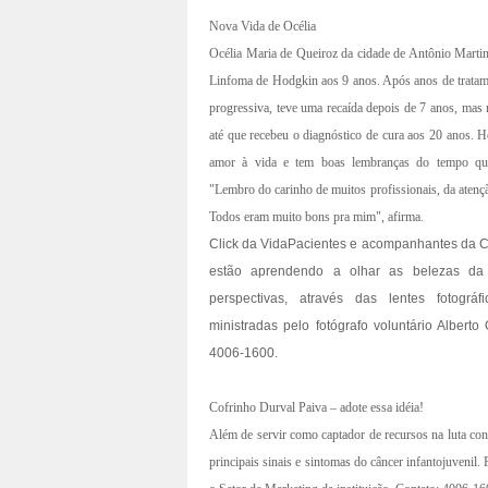
Nova Vida de Océlia
Océlia Maria de Queiroz da cidade de Antônio Mart
Linfoma de Hodgkin aos 9 anos. Após anos de trata
progressiva, teve uma recaída depois de 7 anos, mas n
até que recebeu o diagnóstico de cura aos 20 anos. 
amor à vida e tem boas lembranças do tempo qu
"Lembro do carinho de muitos profissionais, da atenç
Todos eram muito bons pra mim", afirma.
Click da Vida
Pacientes e acompanhantes da C
estão aprendendo a olhar as belezas da
perspectivas, através das lentes fotográf
ministradas pelo fotógrafo voluntário Albert
4006-1600.
Cofrinho Durval Paiva – adote essa idéia!
Além de servir como captador de recursos na luta co
principais sinais e sintomas do câncer infantojuvenil