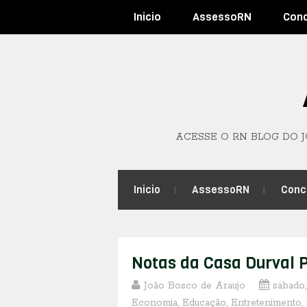
Inicio
AssessoRN
Con
ACESSE O RN BLOG DO 
Inicio
AssessoRN
Conc
Notas da Casa Durval 
João Bosco de Araujo
sábado,
Economia
,
Educação
,
Entretenimento
,