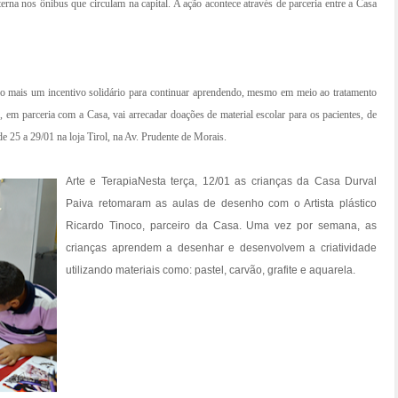
terna nos ônibus que circulam na capital. A ação acontece através de parceria entre a Casa
ão mais um incentivo solidário para continuar aprendendo, mesmo em meio ao tratamento
em parceria com a Casa, vai arrecadar doações de material escolar para os pacientes, de
 25 a 29/01 na loja Tirol, na Av. Prudente de Morais.
Arte e Terapia
Nesta terça, 12/01 as crianças da Casa Durval
Paiva retomaram as aulas de desenho com o Artista plástico
Ricardo Tinoco, parceiro da Casa. Uma vez por semana, as
crianças aprendem a desenhar e desenvolvem a criatividade
utilizando materiais como: pastel, carvão, grafite e aquarela.