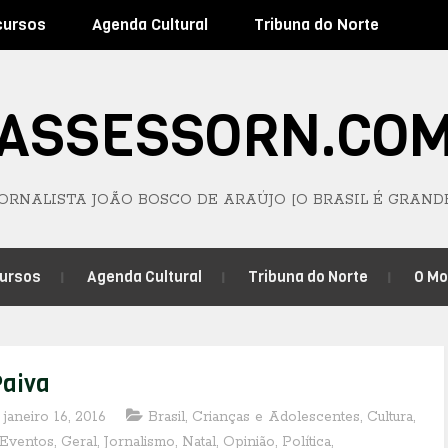
cursos
Agenda Cultural
Tribuna do Norte
ASSESSORN.CO
JORNALISTA JOÃO BOSCO DE ARAÚJO [O BRASIL É GRAND
ursos
Agenda Cultural
Tribuna do Norte
O M
Paiva
 janeiro 16, 2016
Brasil
,
Crianças e Adolescentes
,
Cultura
,
Eventos
,
Geral
,
Jornalismo
,
Natal
,
Opinião
,
Política
,