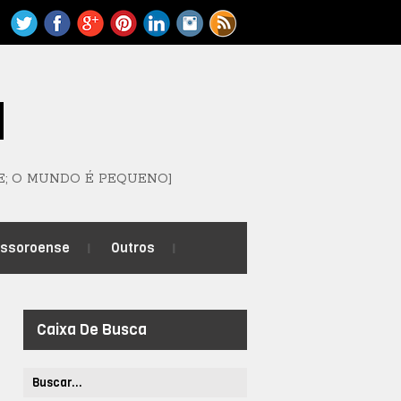
M
E; O MUNDO É PEQUENO]
ossoroense
Outros
Caixa De Busca