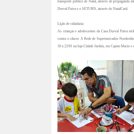
transporte público de Natal, através de propaganda in
Durval Paiva e o SETURN, através do NatalCard.
Lição de cidadania
As crianças e adolescentes da Casa Durval Paiva ter
contra o câncer. A Rede de Supermercados Nordestão, 
18 a 22/01 na loja Cidade Jardim, em Capim Macio e de