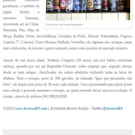
paraibanas, e também da
região Seridó, a
caicoense Samanaú,
encontrada até na China.
Foto acervo colecionador/divulgação
Tatuzinha, Pitu, Mijo de
Moça, Rainha, Seleta, Inconfidência, Cristalina do Picão, Mucuri, Nabundinha, Fogosa,
Caninha 77, Colonial, Chora Menina, Malhada Vermelha, são algumas das cachaças, umas
mais conhecidas, de renome e gosto nacional, outras como produto de mercado turístico.
Apesar de sua pouca idade, Matheus Gregório (20 anos), tem por hábito colecionar
cachaça, apoiado por seu pai Reginaldo Clemente, todas originais que, segundo afirma,
desde as mais antigas, classificadas em ordem alfabética enchendo todas as letras do
alfabeto. Todo o estoque, perto de 300 garrafas, da chamada “água que passarinho não
bebe”, ele dispõe pelo preço de 30 reais cada unidade. Uma oportunidade para quem já tem
uma coleção e pretende aumentar o estoque, ou quem pretende iniciar uma nova coleção. O
contato, através do telefone (84) 99820-9200.
©2015
www.AssessoRN.com
|
Jornalista Bosco Araújo -
Twitter
@AssessoRN