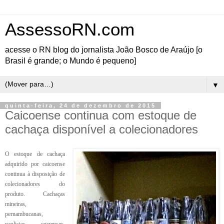
AssessoRN.com
acesse o RN blog do jornalista João Bosco de Araújo [o
Brasil é grande; o Mundo é pequeno]
▼
quinta-feira, 24 de dezembro de 2015
Caicoense continua com estoque de
cachaça disponível a colecionadores
O estoque de cachaça
adquirido por caicoense
continua à disposição de
colecionadores do
produto. Cachaças
mineiras,
pernambucanas,
paulistas, cearenses,