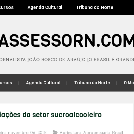
cursos
Agenda Cultural
Tribuna do Norte
ASSESSORN.CO
JORNALISTA JOÃO BOSCO DE ARAÚJO [O BRASIL É GRAND
ursos
Agenda Cultural
Tribuna do Norte
O M
ações do setor sucroalcooleiro
eira, novembro 06, 2015
Agricultura
,
Agropecuária
,
Brasil
,