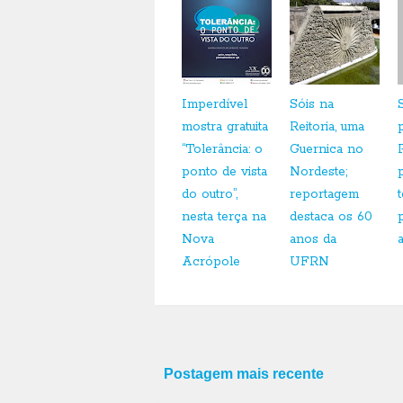
Imperdível
Sóis na
mostra gratuita
Reitoria, uma
“Tolerância: o
Guernica no
ponto de vista
Nordeste;
do outro”,
reportagem
nesta terça na
destaca os 60
Nova
anos da
a
Acrópole
UFRN
Postagem mais recente