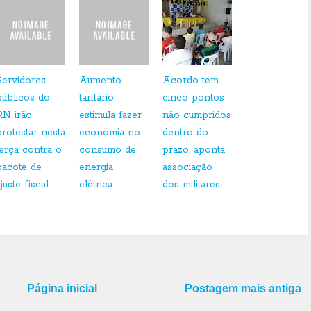
Servidores
Aumento
Acordo tem
públicos do
tarifário
cinco pontos
RN irão
estimula fazer
não cumpridos
protestar nesta
economia no
dentro do
terça contra o
consumo de
prazo, aponta
pacote de
energia
associação
juste fiscal
elétrica
dos militares
Página inicial
Postagem mais antiga