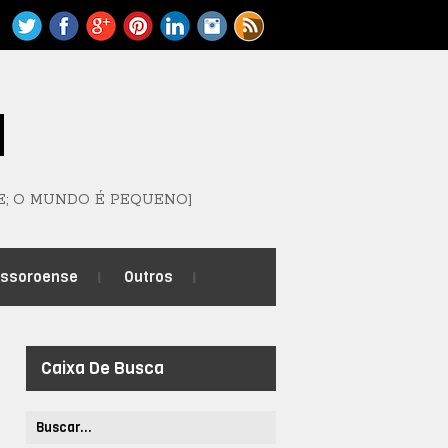
M
E; O MUNDO É PEQUENO]
ossoroense
Outros
Caixa De Busca