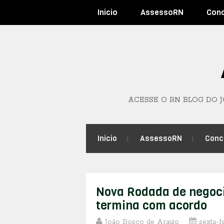
Inicio
AssessoRN
Con
ACESSE O RN BLOG DO 
Inicio
AssessoRN
Conc
Nova Rodada de negoci
termina com acordo
João Bosco de Araujo
sexta-f