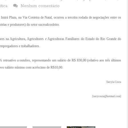
ítica
Nenhum comentário
mirá Plaza, na Via Costeira de Natal, ocorreu a terceira rodada de negociações entre os
trias e produtores) do setor sucroalcooleiro.
es na Agricultura, Agricultores e Agricultoras Familiares do Estado do Rio Grande do
mpregadores e trabalhadores.
% retroativo a outubro, representando um salário de R$ 830,00 (relativo aos três últimos
 novo salário mínimo com acréscimo de R$10,00.
Tarcyla Costa
[tarcycosta@hotmail.com]