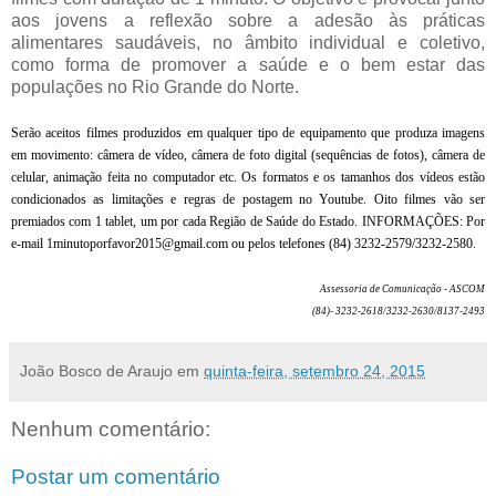
aos jovens a reflexão sobre a adesão às práticas
alimentares saudáveis, no âmbito individual e coletivo,
como forma de promover a saúde e o bem estar das
populações no Rio Grande do Norte.
Serão aceitos filmes produzidos em qualquer tipo de equipamento que produza imagens
em movimento: câmera de vídeo, câmera de foto digital (sequências de fotos), câmera de
celular, animação feita no computador etc. Os formatos e os tamanhos dos vídeos estão
condicionados as limitações e regras de postagem no Youtube. Oito filmes vão ser
premiados com 1 tablet, um por cada Região de Saúde do Estado. INFORMAÇÕES: Por
e-mail 1minutoporfavor2015@gmail.com ou pelos telefones (84) 3232-2579/3232-2580.
Assessoria de Comunicação - ASCOM
(84)- 3232-2618/3232-2630/8137-2493
João Bosco de Araujo
em
quinta-feira, setembro 24, 2015
Nenhum comentário:
Postar um comentário