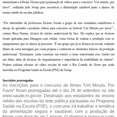
ministraram a Oficina Técnica para preparação de vídeos para o concurso “Um minuto, por
favor”, realizado pela Sesap para incentivar a alimentação saudável junto a alunos do
ensino médio de escolas públicas.
“Por intermédio da professora Alcione Soraia o grupo de oito estudantes manifestou o
desejo de aprender a produzir vídeos para concorrer ao festival ‘Um Minuto por favor’”,
contou Buca Dantas, técnico do núcleo audiovisual da Siec. Ele explica que as técnicas
foram aplicadas para filmagem com celular, como forma de realizar a produção com os
equipamentos que os alunos já possuem. “É um grupo que já se destaca na escola, realizam
filmes de curta metragem por conta própria e conhecem os elementos básicos da produção
audiovisual. “Ensinamos como construir um roteiro e como transformar esse roteiro em
um filme, além de técnicas de enquadramento e importância da estabilidade da câmera”.
Podem solicitar oficinas de vídeo escolas de todo o Rio Grande do Norte que estão
inseridas no Programa Saúde na Escola (PSE) da Sesap.
Inscrições prorrogadas
As inscrições para o concurso de filmes “Um Minuto, Por
Favor” foram prorrogadas até o dia 28 de setembro no site
www.saude.rn.gov.br. Destinado aos estudantes do ensino
médio das escolas da rede pública pactuadas no Programa
Saúde na Escola (PSE), o concurso irá trabalhar a temática
da alimentação segura e saudável, com a produção de
filmes com duração de 1 minuto. O objetivo é provocar junto