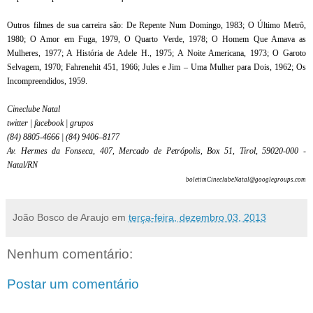
Outros filmes de sua carreira são: De Repente Num Domingo, 1983; O Último Metrô,
1980; O Amor em Fuga, 1979, O Quarto Verde, 1978; O Homem Que Amava as
Mulheres, 1977; A História de Adele H., 1975; A Noite Americana, 1973; O Garoto
Selvagem, 1970; Fahrenehit 451, 1966; Jules e Jim – Uma Mulher para Dois, 1962; Os
Incompreendidos, 1959.
Cineclube Natal
twitter | facebook | grupos
(84) 8805-4666 | (84) 9406–8177
Av. Hermes da Fonseca, 407, Mercado de Petrópolis, Box 51, Tirol, 59020-000 -
Natal/RN
boletimCineclubeNatal@googlegroups.com
João Bosco de Araujo
em
terça-feira, dezembro 03, 2013
Nenhum comentário:
Postar um comentário