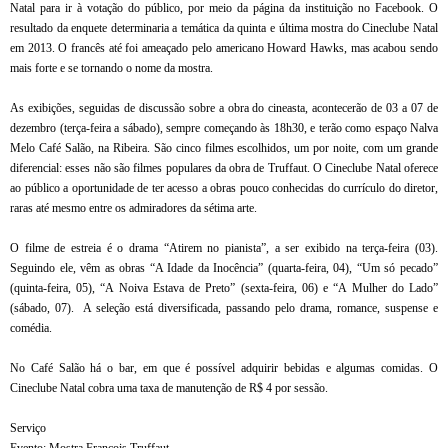
Natal para ir à votação do público, por meio da página da instituição no Facebook. O
resultado da enquete determinaria a temática da quinta e última mostra do Cineclube Natal
em 2013. O francês até foi ameaçado pelo americano Howard Hawks, mas acabou sendo
mais forte e se tornando o nome da mostra.
As exibições, seguidas de discussão sobre a obra do cineasta, acontecerão de 03 a 07 de
dezembro (terça-feira a sábado), sempre começando às 18h30, e terão como espaço Nalva
Melo Café Salão, na Ribeira. São cinco filmes escolhidos, um por noite, com um grande
diferencial: esses não são filmes populares da obra de Truffaut. O Cineclube Natal oferece
ao público a oportunidade de ter acesso a obras pouco conhecidas do currículo do diretor,
raras até mesmo entre os admiradores da sétima arte.
O filme de estreia é o drama “Atirem no pianista”, a ser exibido na terça-feira (03).
Seguindo ele, vêm as obras “A Idade da Inocência” (quarta-feira, 04), “Um só pecado”
(quinta-feira, 05), “A Noiva Estava de Preto” (sexta-feira, 06) e “A Mulher do Lado”
(sábado, 07).
A seleção está diversificada, passando pelo drama, romance, suspense e
comédia.
No Café Salão há o bar, em que é possível adquirir bebidas e algumas comidas. O
Cineclube Natal cobra uma taxa de manutenção de R$ 4 por sessão.
Serviço
Evento: Mostra François Truffaut