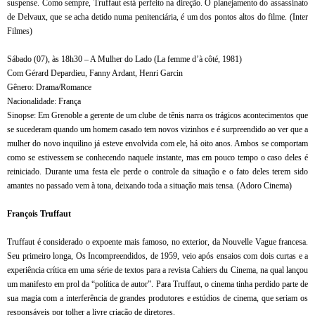
suspense. Como sempre, Truffaut está perfeito na direção. O planejamento do assassinato
de Delvaux, que se acha detido numa penitenciária, é um dos pontos altos do filme. (Inter
Filmes)
Sábado (07), às 18h30 – A Mulher do Lado (La femme d’à côté, 1981)
Com Gérard Depardieu, Fanny Ardant, Henri Garcin
Gênero: Drama/Romance
Nacionalidade: França
Sinopse: Em Grenoble a gerente de um clube de tênis narra os trágicos acontecimentos que
se sucederam quando um homem casado tem novos vizinhos e é surpreendido ao ver que a
mulher do novo inquilino já esteve envolvida com ele, há oito anos. Ambos se comportam
como se estivessem se conhecendo naquele instante, mas em pouco tempo o caso deles é
reiniciado. Durante uma festa ele perde o controle da situação e o fato deles terem sido
amantes no passado vem à tona, deixando toda a situação mais tensa. (Adoro Cinema)
François Truffaut
Truffaut é considerado o expoente mais famoso, no exterior, da Nouvelle Vague francesa.
Seu primeiro longa, Os Incompreendidos, de 1959, veio após ensaios com dois curtas e a
experiência crítica em uma série de textos para a revista Cahiers du Cinema, na qual lançou
um manifesto em prol da “política de autor”. Para Truffaut, o cinema tinha perdido parte de
sua magia com a interferência de grandes produtores e estúdios de cinema, que seriam os
responsáveis por tolher a livre criação de diretores.