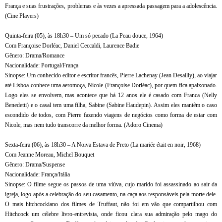
França e suas frustrações, problemas e às vezes a apressada passagem para a adolescência.
(Cine Players)
Quinta-feira (05), às 18h30 – Um só pecado (La Peau douce, 1964)
Com Françoise Dorléac, Daniel Ceccaldi, Laurence Badie
Gênero: Drama/Romance
Nacionalidade: Portugal/França
Sinopse: Um conhecido editor e escritor francês, Pierre Lachenay (Jean Desailly), ao viajar
até Lisboa conhece uma aeromoça, Nicole (Françoise Dorléac), por quem fica apaixonado.
Logo eles se envolvem, mas acontece que há 12 anos ele é casado com Franca (Nelly
Benedetti) e o casal tem uma filha, Sabine (Sabine Haudepin). Assim eles mantêm o caso
escondido de todos, com Pierre fazendo viagens de negócios como forma de estar com
Nicole, mas nem tudo transcorre da melhor forma. (Adoro Cinema)
Sexta-feira (06), às 18h30 – A Noiva Estava de Preto (La mariée était en noir, 1968)
Com Jeanne Moreau, Michel Bouquet
Gênero: Drama/Suspense
Nacionalidade: França/Itália
Sinopse: O filme segue os passos de uma viúva, cujo marido foi assassinado ao sair da
igreja, logo após a celebração do seu casamento, na caça aos responsáveis pela morte dele.
O mais hitchcockiano dos filmes de Truffaut, não foi em vão que compartilhou com
Hitchcock um célebre livro-entrevista, onde ficou clara sua admiração pelo mago do