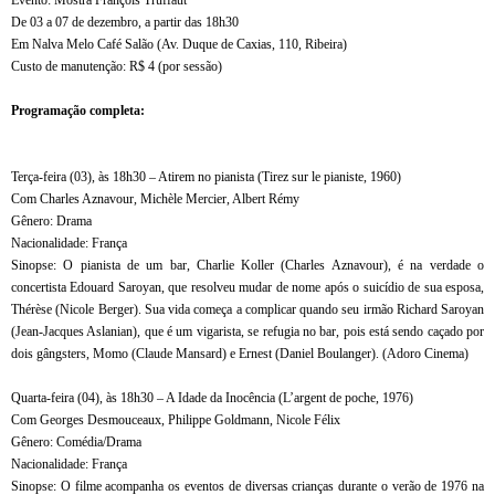
De 03 a 07 de dezembro, a partir das 18h30
Em Nalva Melo Café Salão (Av. Duque de Caxias, 110, Ribeira)
Custo de manutenção: R$ 4 (por sessão)
Programação completa:
Terça-feira (03), às 18h30 – Atirem no pianista (Tirez sur le pianiste, 1960)
Com Charles Aznavour, Michèle Mercier, Albert Rémy
Gênero: Drama
Nacionalidade: França
Sinopse: O pianista de um bar, Charlie Koller (Charles Aznavour), é na verdade o
concertista Edouard Saroyan, que resolveu mudar de nome após o suicídio de sua esposa,
Thérèse (Nicole Berger). Sua vida começa a complicar quando seu irmão Richard Saroyan
(Jean-Jacques Aslanian), que é um vigarista, se refugia no bar, pois está sendo caçado por
dois gângsters, Momo (Claude Mansard) e Ernest (Daniel Boulanger). (Adoro Cinema)
Quarta-feira (04), às 18h30 – A Idade da Inocência (L’argent de poche, 1976)
Com Georges Desmouceaux, Philippe Goldmann, Nicole Félix
Gênero: Comédia/Drama
Nacionalidade: França
Sinopse: O filme acompanha os eventos de diversas crianças durante o verão de 1976 na