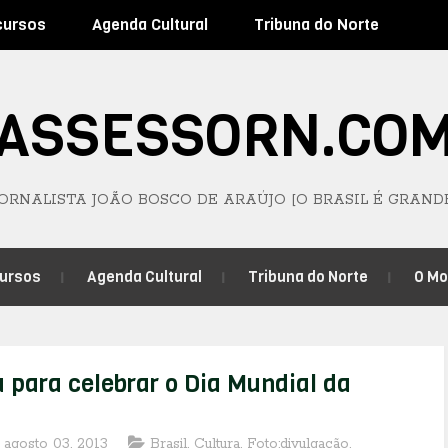
cursos
Agenda Cultural
Tribuna do Norte
ASSESSORN.CO
JORNALISTA JOÃO BOSCO DE ARAÚJO [O BRASIL É GRAND
ursos
Agenda Cultural
Tribuna do Norte
O M
 para celebrar o Dia Mundial da
 agosto 03, 2013
Brasil
,
Cultura
,
Foto:divulgação
,