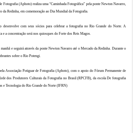
de Fotografia (Aphoto) realiza uma “Caminhada Fotográfica” pela ponte Newton Navarro,
co da Redinha, em comemoração ao Dia Mundial da Fotografia.
 desenvolve com seus sócios para celebrar a fotografia no Rio Grande do Norte. A
ica e a concentração será nos quiosques do Forte dos Reis Magos.
a manhã e seguirá através da ponte Newton Navarro até o Mercado da Redinha. Durante o
mbrantes sobre o Rio Potengi.
 pela Associação Potiguar de Fotografia (Aphoto), com o apoio do Fórum Permanente de
de dos Produtores Culturais da Fotografia no Brasil (RPCFB), da escola De fotografia
ias e Tecnologia do Rio Grande do Norte (IFRN)