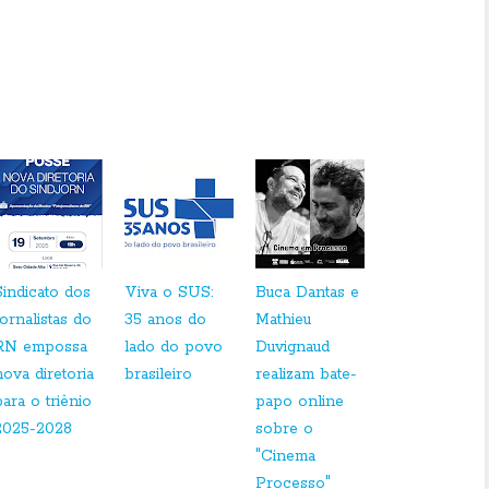
Sindicato dos
Viva o SUS:
Buca Dantas e
Jornalistas do
35 anos do
Mathieu
RN empossa
lado do povo
Duvignaud
nova diretoria
brasileiro
realizam bate-
para o triênio
papo online
2025-2028
sobre o
"Cinema
Processo"