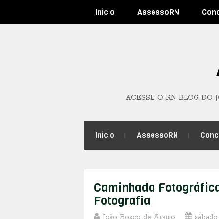
Inicio
AssessoRN
Con
ACESSE O RN BLOG DO 
Inicio
AssessoRN
Conc
Caminhada Fotográfica
Fotografia
João Bosco de Araujo
sábado,