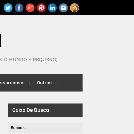
M
E; O MUNDO É PEQUENO]
ossoroense
Outros
Caixa De Busca