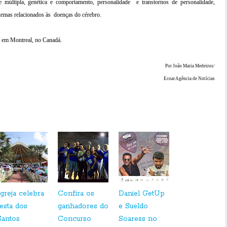
e múltipla, genética e comportamento, personalidade
e transtornos de personalidade,
temas relacionados às
doenças do cérebro.
o em Montreal, no Canadá.
Por João Maria Medeiros/
Ecoar Agência de Notícias
Igreja celebra
Confira os
Daniel GetUp
festa dos
ganhadores do
e Sueldo
Santos
Concurso
Soaress no