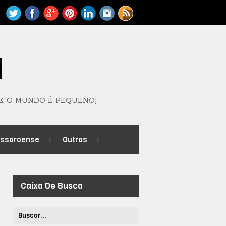
M
E; O MUNDO É PEQUENO]
ossoroense
Outros
Caixa De Busca