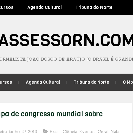
cursos
Agenda Cultural
Tribuna do Norte
ASSESSORN.CO
JORNALISTA JOÃO BOSCO DE ARAÚJO [O BRASIL É GRAND
ursos
Agenda Cultural
Tribuna do Norte
O M
ipa de congresso mundial sobre
eira, junho 27, 2013
Brasil
,
Ciência
,
Eventos
,
Geral
,
Natal
,