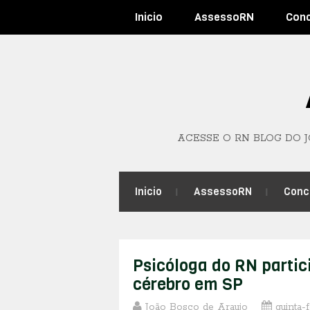
Inicio
AssessoRN
Con
ACESSE O RN BLOG DO 
Inicio
AssessoRN
Conc
Psicóloga do RN partic
cérebro em SP
João Bosco de Araujo
quinta-f