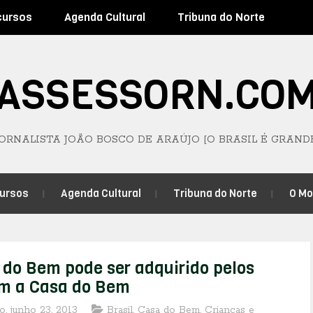
cursos
Agenda Cultural
Tribuna do Norte
ASSESSORN.CO
JORNALISTA JOÃO BOSCO DE ARAÚJO [O BRASIL É GRAND
ursos
Agenda Cultural
Tribuna do Norte
O M
 do Bem pode ser adquirido pelos
om a Casa do Bem
, junho 23, 2013
Brasil
,
Casa do Bem
,
Crianças e