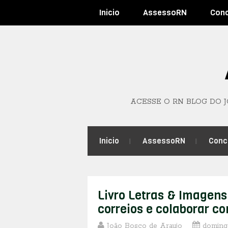
Inicio
AssessoRN
Con
ACESSE O RN BLOG DO 
Inicio
AssessoRN
Conc
Livro Letras & Imagens
correios e colaborar c
João Bosco de Araujo
domingo