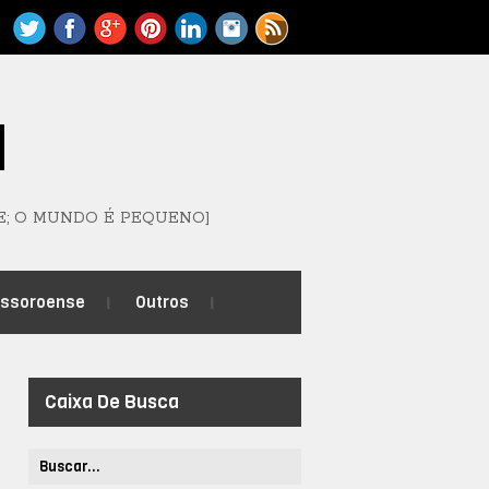
M
E; O MUNDO É PEQUENO]
ossoroense
Outros
Caixa De Busca