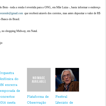
do Bem - toda a renda é revertida para a ONG, em Mãe Luiza -, basta informar o endereço
viorezende@gmail.com
que receberá através dos correios, mas antes depositar o valor de R$
o Banco do Brasil.
va, no shopping Midway, em Natal.
jo
Orquestra
Sinfônica do
RN encerra
temporada de
concertos
Plataforma de
Festival
2016 nesta
Observação
Literário de