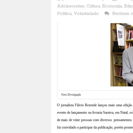
Adolescentes
,
Cultura
,
Economia
,
Edu
Política
,
Voluntariado
Nenhum c
Foto:Divulgação
O jornalista Flávio Rezende lançou mais uma edição
evento de lançamento na livraria Saraiva, em Natal, sol
de mais de vinte pessoas com diversos
pensamentos e
fui convidado a participar da publicação, porém prom