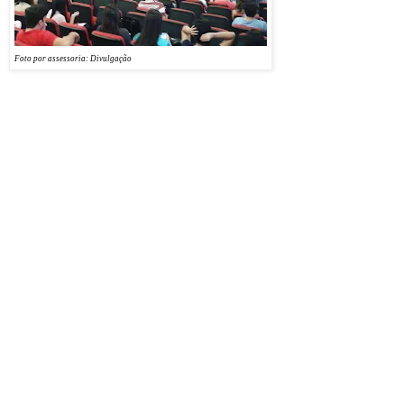
público". Os eventos
foram realizados em
horários distintos, uma
Foto por assessoria: Divulgação
pela manhã e outra a
noite, no auditório da instituição. Estiveram presentes cerca de 300 pessoas. O ministrante
foi o professor e palestrante integrante da GS Consultoria Empresarial e Desenvolvimento
de Pessoas, Gilberto Silva.
A organização foi da Fundação Escola Superior do Ministério Público da Paraíba (Fesmip-
PB). O evento serviu para promover o “Curso de Oratória: Aprenda a falar (corretamente)
em Público”, que está com inscrições abertas na Fesmip-PB. Na oportunidade, ainda
foram sorteadas quatro bolsas de estudos para a referida capacitação.
O diretor-geral da Fesmip-PB, o promotor Francisco Glauberto Bezerra, comemorou o
sucesso das palestras. “Os alunos do Unipê assimilaram bem o conteúdo apresentado pelo
excelente professor Gilberto Silva. Foram duas palestras gratificantes e esperamos que
muitos desses participantes possam também ingressar no Curso de Oratória que a Fesmip
está oferecendo”, comentou.
Sobre o curso