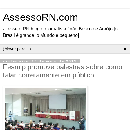
AssessoRN.com
acesse o RN blog do jornalista João Bosco de Araújo [o
Brasil é grande; o Mundo é pequeno]
▼
sexta-feira, 10 de maio de 2013
Fesmip promove palestras sobre como
falar corretamente em público
Alunos e funcionários do
Centro Universitário de
João Pessoa (Unipê)
participaram, na quinta-
feira (9), de palestras sob
o tema “Aprenda a
vencer a inibição e o
medo de falar em