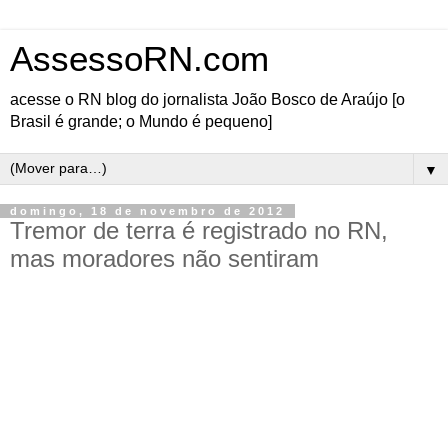
AssessoRN.com
acesse o RN blog do jornalista João Bosco de Araújo [o
Brasil é grande; o Mundo é pequeno]
▼
domingo, 18 de novembro de 2012
Tremor de terra é registrado no RN,
mas moradores não sentiram
De acordo com o Laboratório Sismológico da Universidade Federal do Rio Grande do
Norte, o tremor registrado foi de magnitude 2,8 na escala Richter, às 21h41 da sexta-feira
(16) e que o epicentro do tremor foi na zona rural de João Câmara, município a 81
quilômetros de Natal.
Ainda de acordo com o LabSis/UFRN, "aparentemente o evento ocorreu na região de
Samambaia-Lagoa Rachada onde a atividade sísmica teve início em 1986". [
Fonte:
G1
RN
]