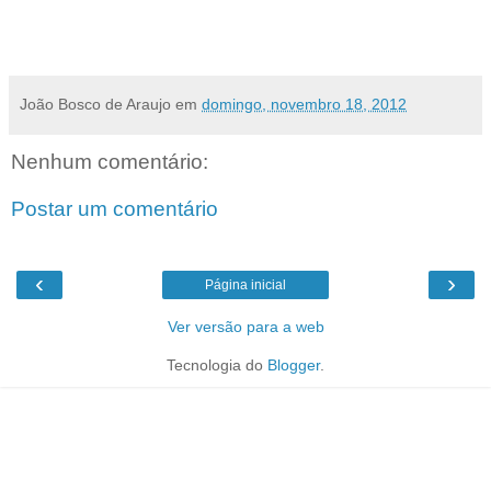
Segundo o noticiário, o evento não foi sentido pelos moradores de João Câmara
João Bosco de Araujo
em
domingo, novembro 18, 2012
Nenhum comentário:
Postar um comentário
‹
›
Página inicial
Ver versão para a web
Tecnologia do
Blogger
.