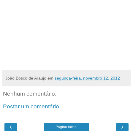
Extraordinária no dia 12 de Novembro (Segunda-feira), na cidade de Natal, na sede do
SINDJORN, situada à Rua Felipe Camarão, 385 - Cidade Alta, em primeira convocação,
às 18:30h, com 10%(dez por cento) dos sócios em dia, sediados na base, e em segunda
convocação, meia hora depois, com qualquer número de presentes, conforme reza o
Estatuto da Entidade, para deliberar sobre a seguinte Ordem do Dia:
1) Apresentação e apreciação da contraproposta Patronal da negociação coletiva de
2012/2013.
Nelly Carlos Maia
Presidente
João Bosco de Araujo
em
segunda-feira, novembro 12, 2012
Nenhum comentário:
Postar um comentário
‹
›
Página inicial