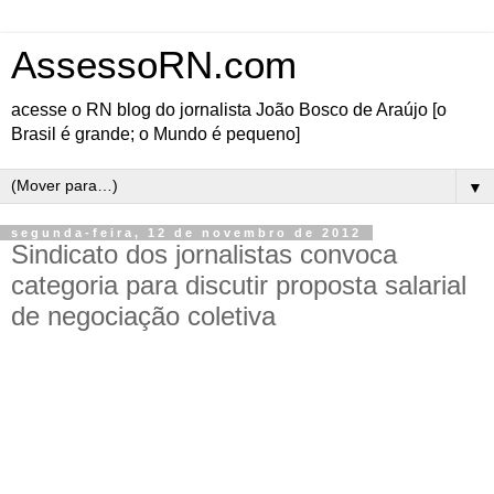
AssessoRN.com
acesse o RN blog do jornalista João Bosco de Araújo [o
Brasil é grande; o Mundo é pequeno]
▼
segunda-feira, 12 de novembro de 2012
Sindicato dos jornalistas convoca
categoria para discutir proposta salarial
de negociação coletiva
E D I T A L
CONVOCAÇÃO DE ASSEMBLÉIA-GERAL EXTRAORDINÁRIA
A Diretoria do Sindicato dos Jornalistas Profissionais do Rio Grande do Norte -
SINDJORN, vem de público, convocar os associados da entidade para Assembléia-Geral