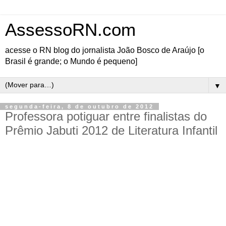
AssessoRN.com
acesse o RN blog do jornalista João Bosco de Araújo [o
Brasil é grande; o Mundo é pequeno]
▼
segunda-feira, 8 de outubro de 2012
Professora potiguar entre finalistas do
Prêmio Jabuti 2012 de Literatura Infantil
A professora Salizete Freire Soares está entre os 10 indicados ao Prêmio Jabuti 2012 de
Literatura. Ela concorre com o livro “Mundo pra que te quero”, cujo resultado do prêmio
será divulgado em dezembro, no Rio de Janeiro. Professora de Língua Portuguesa e
Literatura da rede estadual de ensino, formada pela UFRN, Salizete atua como
coordenadora do Programa do Livro Didático da Secretaria de Educação do RN.
O livro pode ser adquirido em Natal, na sede da editora Paulinas, na rua João Pessoa, ao
preço de R$ 29. Outra opção é através de lojas virtuais disponíveis na internet, ou ainda