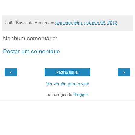
por meio do programa “Escola de Leitores”, em escolas estaduais.
João Bosco de Araujo
em
segunda-feira, outubro 08, 2012
Nenhum comentário:
Postar um comentário
‹
›
Página inicial
Ver versão para a web
Tecnologia do
Blogger
.