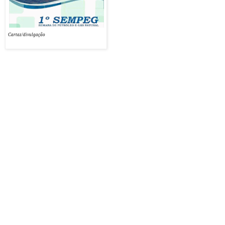
do encontro é elevar a inserção de
profissionais no mercado, estimulando o
interesse do público em cursos como o de
Cartaz/divulgação
Petróleo e Gás, do IFRN.
O evento é organizado pelos alunos da turma 4.25 de Petróleo e Gás, com o auxílio da
professora Ana Karla Costa de Oliveira. Durante o SEMPEG, haverá minicursos de temas
correlatos à área. No dia 03/10, às 13h, será feita a entrega dos kits para os inscritos,
pouco antes da solenidade de abertura da semana. Veja mais informações no link:
www.facebook.com/1asempeg
Mais informações, enviar e-mail para
sempeg1@hotmail.com
/.
Confira a programação abaixo:
Os minicursos (das 14h às 18h)
DIA
03/10
A química do petróleo - (UFRN) Suerda Shirley Silva Rodrigues
A geologia do petróleo: uma abordagem geral - (IFRN) Aldayr Dantas de Araújo Júnior