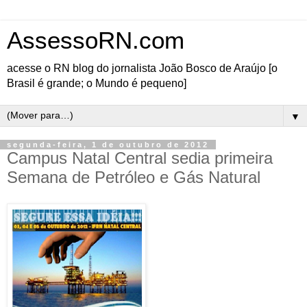
AssessoRN.com
acesse o RN blog do jornalista João Bosco de Araújo [o
Brasil é grande; o Mundo é pequeno]
▼
segunda-feira, 1 de outubro de 2012
Campus Natal Central sedia primeira
Semana de Petróleo e Gás Natural
O Campus Natal Central do IFRN vai
sediar, nos dias
03, 04 e 05 de outubro, a 1ª
Semana de Petróleo e Gás Natural. O
evento, cujas inscrições começam no dia
24/09 e vão até 01/10, congrega empresas e
instituições voltadas para o setor de petróleo
e gás. Os interessados em se inscrever
devem preencher o formulário. O objetivo