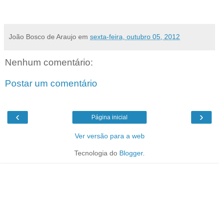
-
Classificação da Série B 2012
João Bosco de Araujo
em
sexta-feira, outubro 05, 2012
Nenhum comentário:
Postar um comentário
‹
›
Página inicial
Ver versão para a web
Tecnologia do
Blogger
.