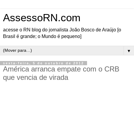
AssessoRN.com
acesse o RN blog do jornalista João Bosco de Araújo [o
Brasil é grande; o Mundo é pequeno]
▼
sexta-feira, 5 de outubro de 2012
América arranca empate com o CRB
que vencia de virada
Embora a vitória fosse a meta principal da partida, ainda assim marcou o primeiro gol, o
América arrancou um empate de 3 a 3, após o CRB estar vencendo de virada, na noite
desta sexta-feira (5), no estádio Nazarenão, pela 28ª rodada da Série B do Campeonato
Brasileiro 2012. Com o resultado, a equipe potiguar fica com 41 pontos na tabela e na 10ª
posição, por enquanto na rodada.
-
Outros resultados da 28ª rodada
;
e os próximos jogos