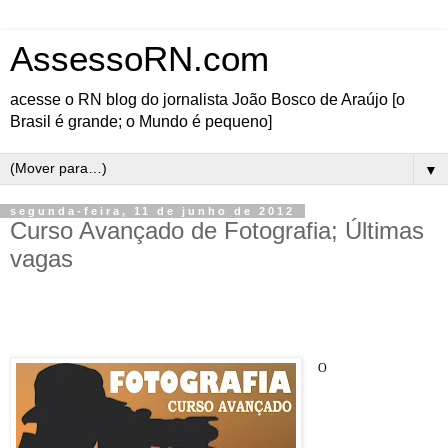
AssessoRN.com
acesse o RN blog do jornalista João Bosco de Araújo [o
Brasil é grande; o Mundo é pequeno]
▼
segunda-feira, 11 de junho de 2012
Curso Avançado de Fotografia; Últimas
vagas
Você já fez um curso de fotografia básica, tem uma câmera reflex digital e quer se
aprofundar nos conceitos da fotografia?
O
Curso de Fotografia
Avançado é destinado
para quem tem
conhecimentos básicos
de fotografia e tem uma