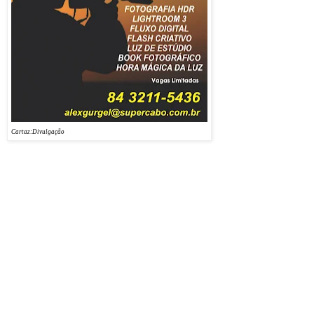
câmera reflex digital.
Além de dominar os
recursos manuais da
câmera como abertura do
diafragma e velocidade
do obturador, o aluno vai
aprender a criar seu fluxo
digital personalizado com
o Lightroom.
Cartaz:Divulgação
O Curso Avançado de Fotografia vai começar no dia 07 de JULHO (sábado), das 10h às
12h da manhã, com previsão para 10 sábados com carga horária de 30 hora/aula, incluindo
as aulas práticas. No final do curso, a turma fará uma viagem numa expedição fotográfica
em algum ponto turístico. Será entregue certificado no final do curso.
Conteúdo do curso Avançado de Fotografia
Ajustando a câmera – desmistificando a abertura do diafragma e a velocidade do obturador.
A hora mágica da Luz – interpretação das várias formações de luzes em diferentes horários
do dia.
Aula prática: fotografando o pôr-do-sol e criando silhuetas.