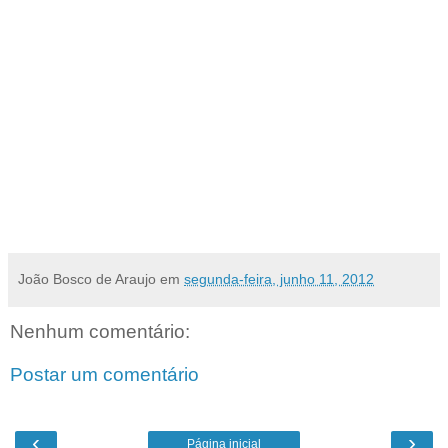
Aula de Campo – expedição fotográfica em local a definir
No final do curso haverá uma aula prática num domingo. Os custos com transporte e
refeição ficarão por conta do aluno.
Curso de Fotografia Avançado
Início: 07 de julho (sábado)
Horário: 10h às 12h da manhã
Investimento: R$ 500,00 (a vista) ou 3 x R$ 180,00
Pré-requisitos: Curso básico de fotografia e ter uma câmera reflex digital
Telefone:
(84) 3211-5436 ou 8896-5436
E-mail: alexgurgel@supercabo.com.br
João Bosco de Araujo
em
segunda-feira, junho 11, 2012
Nenhum comentário:
Postar um comentário
‹
›
Página inicial