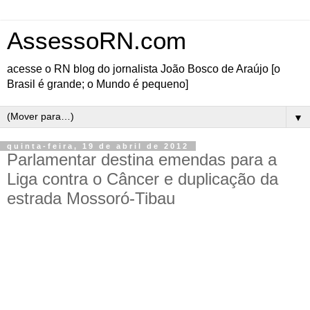
AssessoRN.com
acesse o RN blog do jornalista João Bosco de Araújo [o
Brasil é grande; o Mundo é pequeno]
▼
quinta-feira, 19 de abril de 2012
Parlamentar destina emendas para a
Liga contra o Câncer e duplicação da
estrada Mossoró-Tibau
A Liga Norte-Riograndense contra o Câncer receberá emenda
parlamentar no valor de R$ 150 mil que foi destinada pelo deputado
federal Felipe Maia. A instituição que atua há 63 anos no estado,
utilizará o montante para a aquisição de equipamentos. Para o
parlamentar, a instituição deve ser reconhecida pelo trabalho que
desenvolve ao longo dos anos no estado.