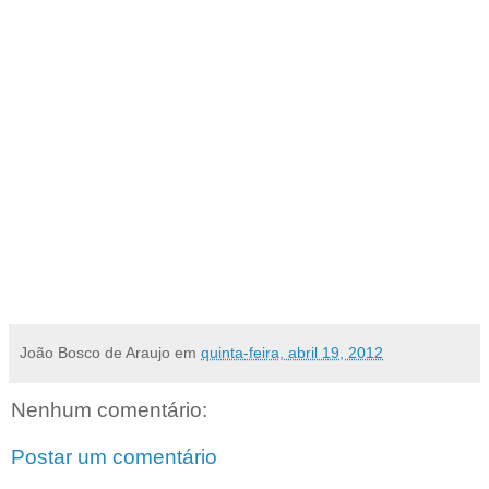
“A Liga é referência no atendimento ao paciente com câncer no Rio
Grande do Norte. Fico feliz em poder ajudar a entidade a melhorar
suas dependências e, assim, oferecer melhorias a população que é
atendida pela instituição”, comentou o deputado.
Rodovia
O município de Mossoró também foi beneficiado por emendas do
deputado. O parlamentar democrata destinou emenda de bancada
no valor de R$ 28 milhões, que já foi aprovada na Comissão de
Orçamento, para a duplicação da RN- 013, entre Mossoró e Tibau.
[
por Assessoria de Imprensa
]
João Bosco de Araujo
em
quinta-feira, abril 19, 2012
Nenhum comentário:
Postar um comentário