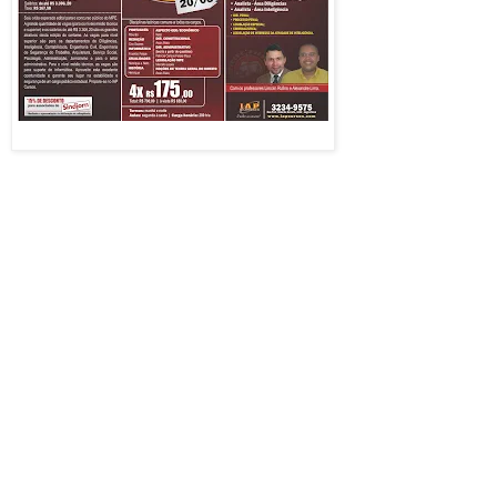
no preparatório
para o concurso do
MPE-RN
(Ministério
Público do
Estado), para os
Folder/divulgação - clique para ampliar
associados do
SINDJORN,
tendo em vista que o edital já foi publicado e o concurso oferecerá
vaga na área de Comunicação Social - Jornalismo. Para obter o
beneficio, o associado deve estar em dia com sua anuidade e
apresentar a declaração de adimplência no ato da matrícula.
Contamos com o envio do folder eletrônico para os associados,
nossa turma iniciará dia 20/03/12 e ofereceremos os turnos manhã e
noite.
Monica Bezerra de Oliveira
Coordenadora
Sindjorn [sindjorn@yahoo.com.br]