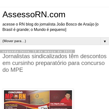
AssessoRN.com
acesse o RN blog do jornalista João Bosco de Araújo [o
Brasil é grande; o Mundo é pequeno]
▼
segunda-feira, 19 de março de 2012
Jornalistas sindicalizados têm descontos
em cursinho preparatório para concurso
do MPE
Desconto diferenciado para associados do SINDJORN
O IAPCURSOS
vem por meio
deste ofertar um
desconto de 15%