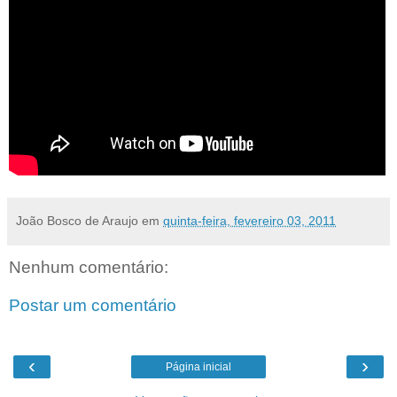
João Bosco de Araujo
em
quinta-feira, fevereiro 03, 2011
Nenhum comentário:
Postar um comentário
‹
›
Página inicial