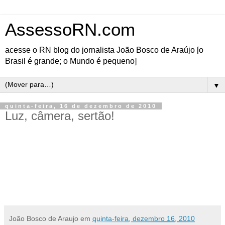
AssessoRN.com
acesse o RN blog do jornalista João Bosco de Araújo [o
Brasil é grande; o Mundo é pequeno]
▼
quinta-feira, 16 de dezembro de 2010
Luz, câmera, sertão!
Os alunos do 4º período do Curso de Bacharelado em Ciência e Tecnologia do Campus da
UFERSA Angicos produziram vídeos dentro da disciplina de Sociologia. A iniciativa da
Profª Jacimara Villar Forbeloni teve como objetivo capacitar os estudantes no
desenvolvimento da pesquisa e demonstrar como a sociologia colabora para a percepção da
realidade. [
por Natalpress.com
]
João Bosco de Araujo
em
quinta-feira, dezembro 16, 2010