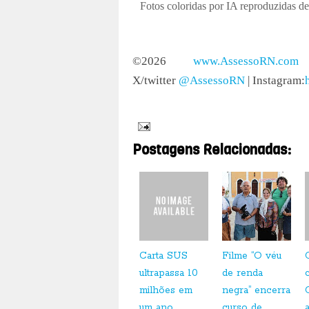
Fotos coloridas por IA reproduzidas d
©2026
www.AssessoRN.com
|
X/twitter
@AssessoRN
| Instagram:
Postagens Relacionadas:
Carta SUS
Filme “O véu
ultrapassa 10
de renda
milhões em
negra” encerra
um ano
curso de