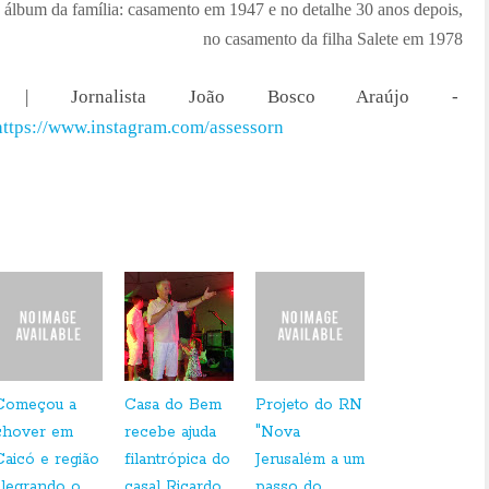
e álbum da família: casamento em 1947 e no detalhe 30 anos depois,
no casamento da filha Salete em 1978
 Jornalista João Bosco Araújo -
https://www.instagram.com/assessorn
Começou a
Casa do Bem
Projeto do RN
chover em
recebe ajuda
"Nova
Caicó e região
filantrópica do
Jerusalém a um
alegrando o
casal Ricardo
passo do