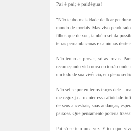
Pai é pai
;
é
paidégua!
"Não tenho mais idade de ficar pendura
mundo de mortais. Mas vivo pendurado
filhos que deixou, também sei da possib
terras pernambucanas e caminhos deste 
Não tenho as provas, só as trovas. Pa
recomeçando vida nova no torrão onde n
um todo de sua vivência, em pleno sertã
Não sei se por eu ter os traços dele – ma
me regozija a manter essa afinidade inf
de seus ancestrais, suas andanças, espe
paixões. Que pensamento poderia frasear
Pai só se tem uma vez. E tem que viv