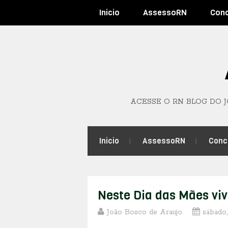
Inicio
AssessoRN
Con
ACESSE O RN BLOG DO 
Inicio
AssessoRN
Conc
Neste Dia das Mães vi
João Bosco de Araujo
sábado,