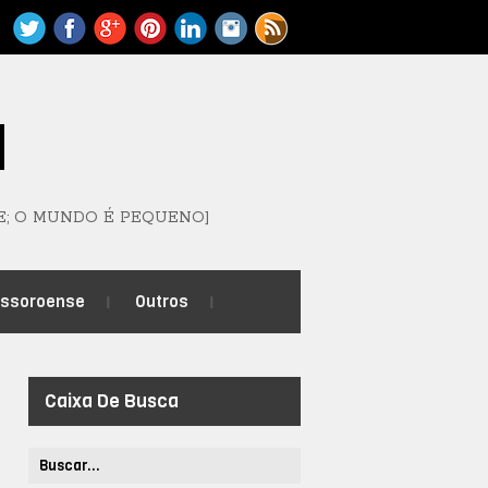
M
E; O MUNDO É PEQUENO]
ossoroense
Outros
Caixa De Busca