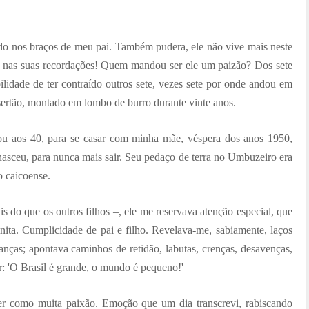
do nos braços de meu pai. Também pudera, ele não vive mais neste
 nas suas recordações! Quem mandou ser ele um paizão? Dos sete
ilidade de ter contraído outros sete, vezes sete por onde andou em
sertão, montado em lombo de burro durante vinte anos.
rou aos 40, para se casar com minha mãe, véspera dos anos 1950,
asceu, para nunca mais sair. Seu pedaço de terra no Umbuzeiro era
o caicoense.
is do que os outros filhos –, ele me reservava atenção especial, que
inita. Cumplicidade de pai e filho. Revelava-me, sabiamente, laços
ranças; apontava caminhos de retidão, labutas, crenças, desavenças,
: 'O Brasil é grande, o mundo é pequeno!'
er como muita paixão. Emoção que um dia transcrevi, rabiscando