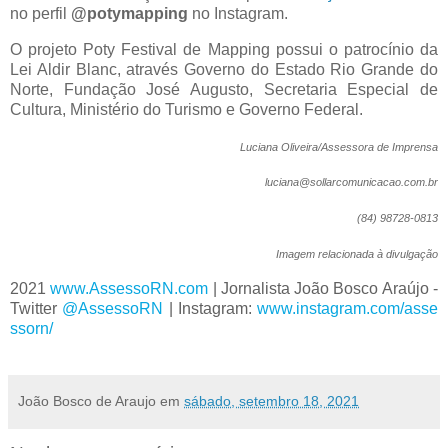
no perfil
@potymapping
no Instagram.
O projeto Poty Festival de Mapping possui o patrocínio da
Lei Aldir Blanc, através Governo do Estado Rio Grande do
Norte, Fundação José Augusto, Secretaria Especial de
Cultura, Ministério do Turismo e Governo Federal.
Luciana Oliveira/Assessora de Imprensa
luciana@sollarcomunicacao.com.br
(84) 98728-0813
Imagem relacionada à divulgação
2021
www.AssessoRN.c
o
m
| Jornalista João Bosco Araújo -
Twitter
@AssessoRN
| Instagram:
www.instagram.com/asse
ssor
n
/
João Bosco de Araujo
em
sábado, setembro 18, 2021